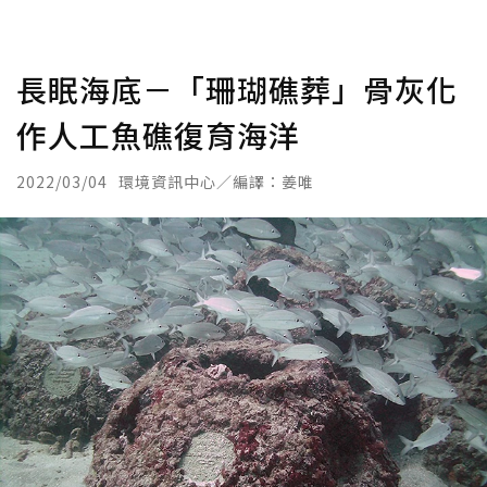
長眠海底－「珊瑚礁葬」骨灰化
作人工魚礁復育海洋
2022/03/04
環境資訊中心／編譯：姜唯