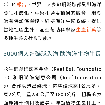
C）的
報告
，世界上大多數珊瑚礁都受到海洋
暖化和酸化、污染和過度捕撈的威脅。珊瑚
礁有保護海岸線、維持海洋生態系統、提供
當地社區生計，甚至幫助科學家
生產新藥
等
多種生態與社會功能。
3000個人造礁球入海 助海洋生物生長
永生礁與礁球基金會（Reef Ball Foundatio
n）和珊瑚礁創意公司（Reef Innovation
s）合作製造出礁球。這些礁球高1公尺多，
寬2公尺，重250公斤至1800公斤，粗糙的表
面能讓珊瑚和藻類等海洋動植物生長其上。