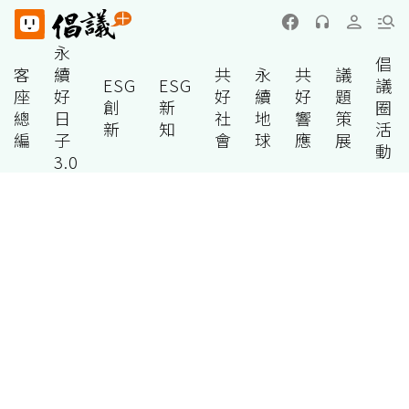
永
倡
客
續
共
永
共
議
ESG
ESG
議
座
好
好
續
好
題
創
新
圈
總
日
社
地
響
策
新
知
活
編
子
會
球
應
展
動
3.0