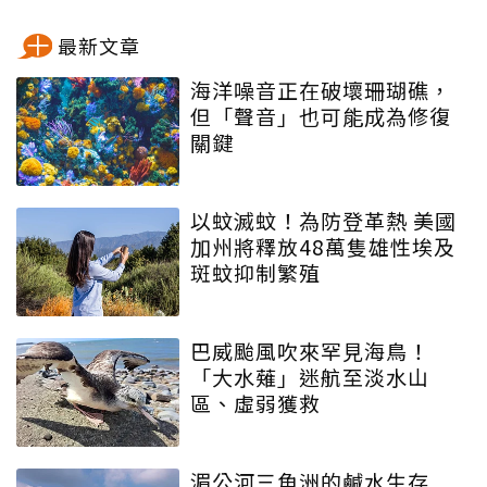
最新文章
海洋噪音正在破壞珊瑚礁，
但「聲音」也可能成為修復
關鍵
以蚊滅蚊！為防登革熱 美國
加州將釋放48萬隻雄性埃及
斑蚊抑制繁殖
巴威颱風吹來罕見海鳥！
「大水薙」迷航至淡水山
區、虛弱獲救
湄公河三角洲的鹹水生存