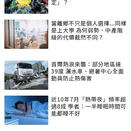
定」？
當離鄉不只是個人選擇...同樣
是上大學 為何弱勢、中產階
級的代價截然不同？
首爾熱浪來襲：部分地區達
39度 灑水車、避暑中心全面
動員防止熱傷害
近10年7月「熱帶夜」頻率超
過8成 學者：一半睡眠時間可
能都睡不好