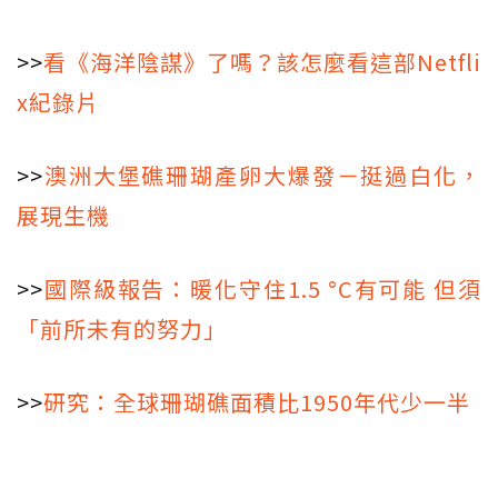
>>
看《海洋陰謀》了嗎？該怎麼看這部Netfli
x紀錄片
>>
澳洲大堡礁珊瑚產卵大爆發－挺過白化，
展現生機
>>
國際級報告：暖化守住1.5 °C有可能 但須
「前所未有的努力」
>>
研究：全球珊瑚礁面積比1950年代少一半