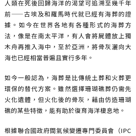
人類在死後回歸海洋的渴望可追溯至幾千年
前——古埃及和羅馬時代就已經有海葬的證
據。如今在世界各地有各種形式的海葬方
法，像是在南太平洋，有人會將屍體放上獨
木舟再推入海中，至於亞洲，將骨灰灑向大
海也已經相當普遍且實行多年。
如今一般認為，海葬是比傳統土葬和火葬更
環保的替代方案。雖然選擇珊瑚礁葬仍需先
火化遺體，但火化後的骨灰，藉由仿造珊瑚
礁的某些特徵，能有助於復育海洋棲息地。
根據聯合國政府間氣候變遷專門委員會（IPC