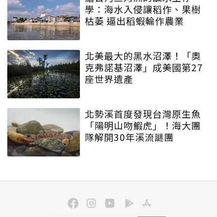
學：海水入侵讓稻作、果樹
枯萎 逼出稻蝦輪作農業
北美最大的黑水沼澤！「奧
克弗諾基沼澤」成美國第27
座世界遺產
北勢溪首度發現台灣原生魚
「陽明山吻鰕虎」！海大團
隊解開30年溪流謎團