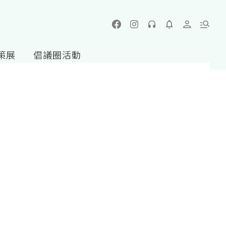
策展
倡議圈活動