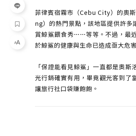
菲律賓宿霧市（Cebu City）的奧斯洛
ng）的熱門景點，該地區提供許多
賞鯨鯊餵食秀……等等。不過，最
於鯨鯊的健康與生命已造成亟大危
「保證能看見鯨鯊」一直都是奧斯
光行銷確實有用，畢竟觀光客到了
讓旅行社口袋賺飽飽。