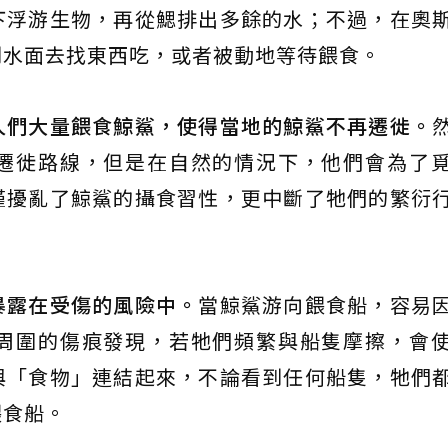
下浮游生物，再從鰓排出多餘的水；不過，在奧
到水面去找東西吃，或者被動地等待餵食。
人們大量餵食鯨鯊，使得當地的鯨鯊不再遷徙。
遷徙路線，但是在自然的情況下，他們會為了
僅擾亂了鯨鯊的攝食習性，更中斷了牠們的繁衍
暴露在受傷的風險中。
當鯨鯊游向餵食船，容易
周圍的傷痕發現，若牠們頻繁與船隻摩擦，會
與「食物」連結起來，不論看到任何船隻，牠們
餵食船。