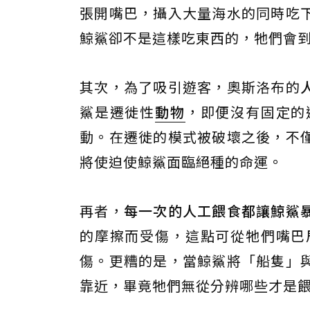
張開嘴巴，攝入大量海水的同時吃
鯨鯊卻不是這樣吃東西的，牠們會
其次，為了吸引遊客，奧斯洛布的
鯊是遷徙性
動物
，即便沒有固定的
動。在遷徙的模式被破壞之後，不
將使迫使鯨鯊面臨絕種的命運。
再者，
每一次的人工餵食都讓鯨鯊
的摩擦而受傷，這點可從牠們嘴巴
傷。更糟的是，當鯨鯊將「船隻」
靠近，畢竟牠們無從分辨哪些才是