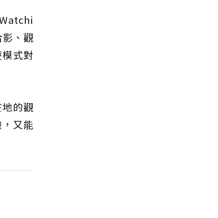
atchi
合影、觀
遊模式對
在地的觀
驗，又能