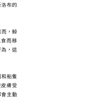
斯洛布的
然而，鯨
覓食而移
行為，這
因和船隻
使皮膚受
都會主動