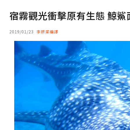
宿霧觀光衝擊原有生態 鯨鯊
2019/01/23
李妍潔編譯