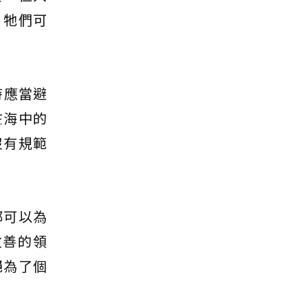
，牠們可
時應當避
在海中的
沒有規範
都可以為
改善的領
絕為了個