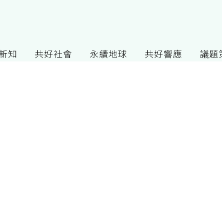
G新知
共好社會
永續地球
共好響應
議題