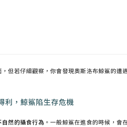
面，但若仔細觀察，你會發現奧斯洛布鯨鯊的遭
得利，鯨鯊陷生存危機
不自然的攝食行為
。一般鯨鯊在進食的時候，會