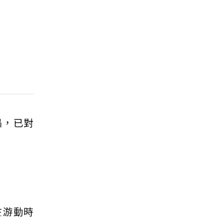
遇，已對
在游動時