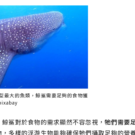
型最大的魚類，鯨鯊需要足夠的食物獲
xabay
，鯨鯊對於食物的需求顯然不容忽視，
牠們需要
物，多樣的浮游生物能夠確保牠們攝取足夠的營