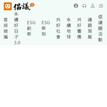
永
倡
客
續
共
永
共
議
ESG
ESG
議
座
好
好
續
好
題
創
新
圈
總
日
社
地
響
策
新
知
活
編
子
會
球
應
展
動
3.0