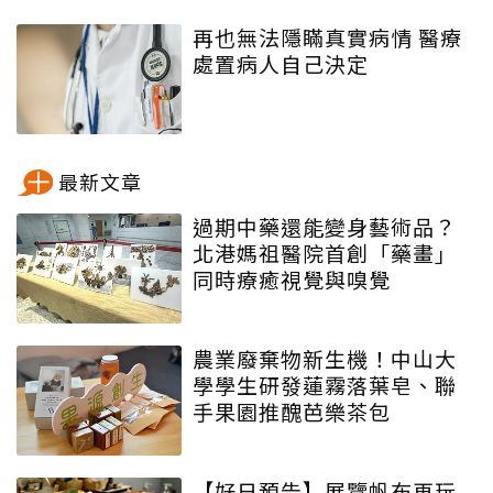
再也無法隱瞞真實病情 醫療
處置病人自己決定
最新文章
過期中藥還能變身藝術品？
北港媽祖醫院首創「藥畫」
同時療癒視覺與嗅覺
農業廢棄物新生機！中山大
學學生研發蓮霧落葉皂、聯
手果園推醜芭樂茶包
【好日預告】展覽帆布再玩