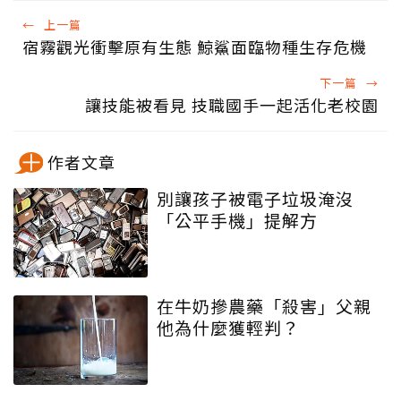
←
上一篇
宿霧觀光衝擊原有生態 鯨鯊面臨物種生存危機
下一篇
→
讓技能被看見 技職國手一起活化老校園
作者文章
別讓孩子被電子垃圾淹沒
「公平手機」提解方
在牛奶摻農藥「殺害」父親
他為什麼獲輕判？