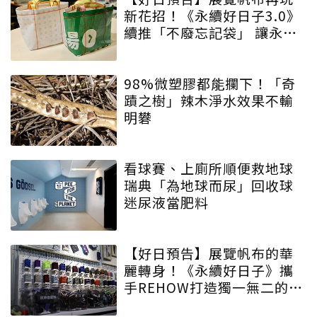
新花招！《永續好日子3.0》
續推「不廢忘記袋」 讓永續
增添驚喜與期待
98%微塑膠都能攔下！「奇
蹟之樹」辣木淨水效果不輸
明礬
看球賽、上廁所順便救地球
瑞典「為地球而尿」回收球
迷尿液當肥料
【好日預告】展覽帆布的華
麗轉身！《永續好日子》攜
手REHOW打造獨一無二的
「撞色不廢不廢包」