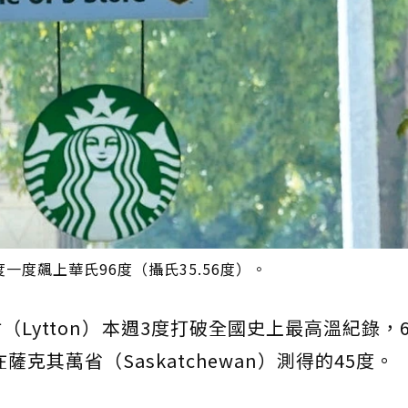
度飆上華氏96度（攝氏35.56度）。
Lytton）本週3度打破全國史上最高溫紀錄，6
在薩克其萬省（Saskatchewan）測得的45度。