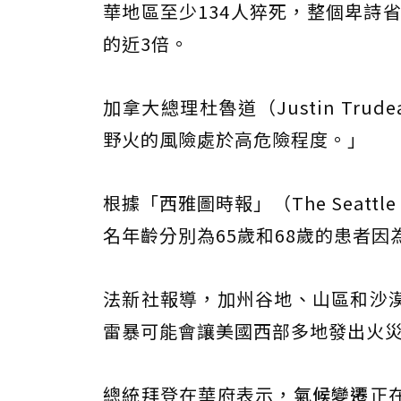
華地區至少134人猝死，整個卑詩
的近3倍。
加拿大總理杜魯道（Justin Tr
野火的風險處於高危險程度。」
根據「西雅圖時報」（The Seatt
名年齡分別為65歲和68歲的患者
法新社報導，加州谷地、山區和沙
雷暴可能會讓美國西部多地發出火
總統拜登在華府表示，
氣候變遷
正