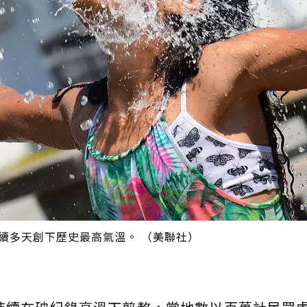
續多天創下歷史最高氣溫。 （美聯社）