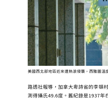
美國西北部地區近來遭熱浪侵襲，西雅圖溫度一
路透社報導，加拿大卑詩省的李頓村（
測得攝氏49.6度。舊紀錄是1937年