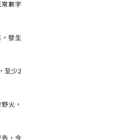
正常數字
落，發生
，至少2
發野火，
警告，今