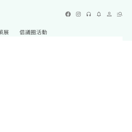
策展
倡議圈活動