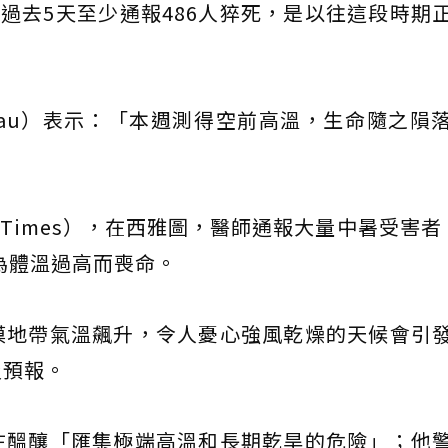
省過去5天至少通報486人猝死，是以往這段時期
udeau）表示：「本週測得空前高溫，生命隨之隕
le Times），在西雅圖，醫師通報大量中暑受害者
因為體溫過高而喪命。
漠地帶氣溫飆升，令人憂心強風乾燥的天候會引
災預報。
在醞釀「匯集極端高溫和長期乾旱的危險」；他