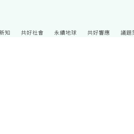
G新知
共好社會
永續地球
共好響應
議題