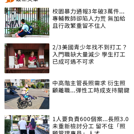
校園暴力通報3年破3萬件...
專輔教師卻陷人力荒 無加給
且行政繁重留不住人
2/3美國青少年找不到打工？
入門職缺大量減少 學生打工
已成可遇不可求
中高階主管長照需求 衍生照
顧離職...彈性工時成支持關鍵
1人要負責600個案...長照3.0
未重新檢討分工 留不住「照
顧管理專員」人才