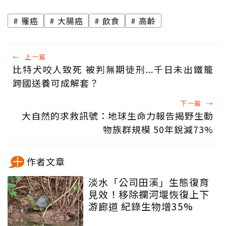
罹癌
大腸癌
飲食
高齡
←
上一篇
比特犬咬人致死 被判無期徒刑...千日未出鐵籠
跨國送養可成解套？
下一篇
→
大自然的求救訊號：地球生命力報告揭野生動
物族群規模 50年銳減73%
作者文章
淡水「公司田溪」生態復育
見效！移除攔河堰恢復上下
游廊道 紀錄生物增35%