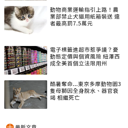
動物商業運輸指引上路！農
業部禁止犬貓用紙箱裝送 違
者最高罰7.5萬元
電子標籤進超市惹爭議？憂
動態定價與個資風險 紐澤西
成全美首個立法限用州
酷暑奪命...東京多摩動物園3
隻母獅因全身脫水、器官衰
竭 相繼死亡
最新文章