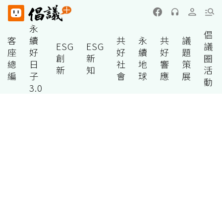
永
倡
客
續
共
永
共
議
ESG
ESG
議
座
好
好
續
好
題
創
新
圈
總
日
社
地
響
策
新
知
活
編
子
會
球
應
展
動
3.0