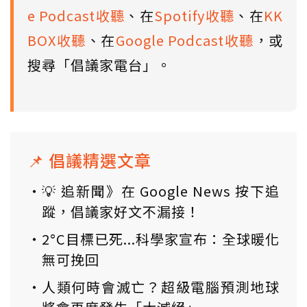
e Podcast收聽
、在
Spotify收聽
、在
KK
BOX收聽
、在
Google Podcast收聽
，或
搜尋「倡議家電台」。
📌 倡議精選文章
💡 追新聞》在 Google News 按下追
蹤，倡議家好文不漏接！
2°C目標已死...科學家宣布：全球暖化
無可挽回
人類何時會滅亡？超級電腦預測地球