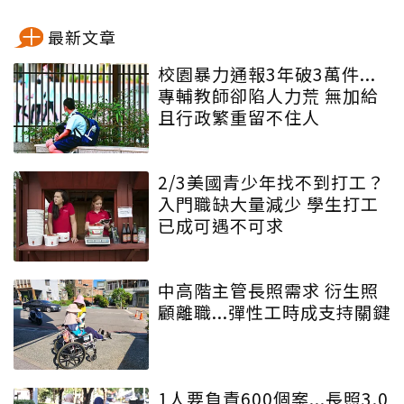
最新文章
校園暴力通報3年破3萬件...
專輔教師卻陷人力荒 無加給
且行政繁重留不住人
2/3美國青少年找不到打工？
入門職缺大量減少 學生打工
已成可遇不可求
中高階主管長照需求 衍生照
顧離職...彈性工時成支持關鍵
1人要負責600個案...長照3.0