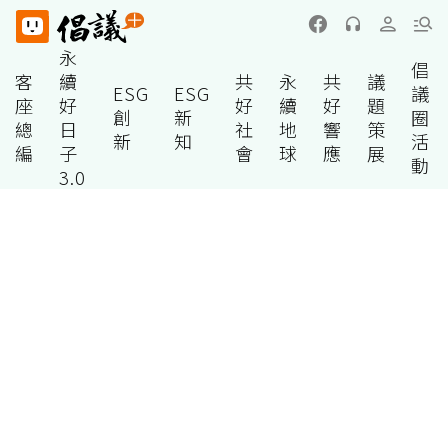
永
倡
客
續
共
永
共
議
ESG
ESG
議
座
好
好
續
好
題
創
新
圈
總
日
社
地
響
策
新
知
活
編
子
會
球
應
展
動
3.0