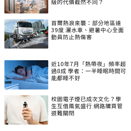
級的代價截然不同？
首爾熱浪來襲：部分地區達
39度 灑水車、避暑中心全面
動員防止熱傷害
近10年7月「熱帶夜」頻率超
過8成 學者：一半睡眠時間可
能都睡不好
校園電子煙已成次文化？學
生互借風氣盛行 網路購買管
道難關閉