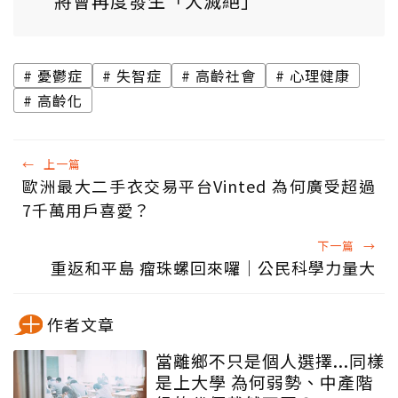
將會再度發生「大滅絕」
憂鬱症
失智症
高齡社會
心理健康
高齡化
←
上一篇
歐洲最大二手衣交易平台Vinted 為何廣受超過
7千萬用戶喜愛？
下一篇
→
重返和平島 瘤珠螺回來囉｜公民科學力量大
作者文章
當離鄉不只是個人選擇...同樣
是上大學 為何弱勢、中產階