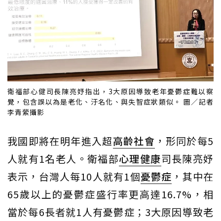
衛福部心健司長陳亮妤指出，3大原因導致老年憂鬱症難以察
覺，包含誤以為是老化、汙名化、與失智症狀類似。 圖／記者
李青縈攝影
我國即將在明年進入超
高齡社會
，形同於每5
人就有1名老人。衛福部
心理健康
司長陳亮妤
表示，台灣人每10人就有1個
憂鬱症
，其中在
65歲以上的憂鬱症盛行率更高達16.7%，相
當於每6長者就1人有憂鬱症；3大原因導致老