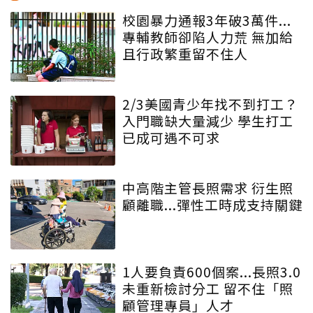
校園暴力通報3年破3萬件...
專輔教師卻陷人力荒 無加給
且行政繁重留不住人
2/3美國青少年找不到打工？
入門職缺大量減少 學生打工
已成可遇不可求
中高階主管長照需求 衍生照
顧離職...彈性工時成支持關鍵
1人要負責600個案...長照3.0
未重新檢討分工 留不住「照
顧管理專員」人才