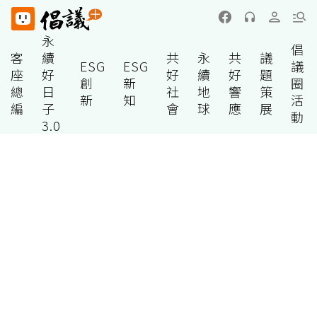
永
倡
客
續
共
永
共
議
ESG
ESG
議
座
好
好
續
好
題
創
新
圈
總
日
社
地
響
策
新
知
活
編
子
會
球
應
展
動
3.0