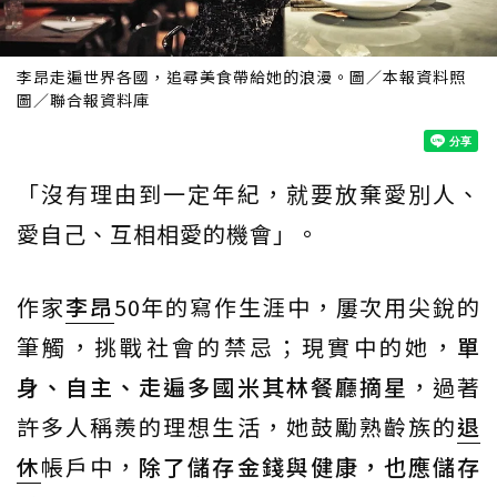
李昂走遍世界各國，追尋美食帶給她的浪漫。圖／本報資料照
圖／聯合報資料庫
「沒有理由到一定年紀，就要放棄愛別人、
愛自己、互相相愛的機會」。
作家
李昂
50年的寫作生涯中，屢次用尖銳的
筆觸，挑戰社會的禁忌；現實中的她，
單
身、自主、走遍多國米其林餐廳摘星
，過著
許多人稱羨的理想生活，她鼓勵熟齡族的
退
休
帳戶中，
除了儲存金錢與健康，也應儲存