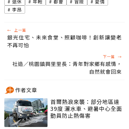
退休
年輕
都會
冒險
愛情
李昂
←
上一篇
銀光住宅、未來食堂、照顧咖啡！創新讓變老
不再可怕
下一篇
→
社造／桃園鎮興里里長：青年對家鄉有感情，
自然就會回來
作者文章
首爾熱浪來襲：部分地區達
39度 灑水車、避暑中心全面
動員防止熱傷害