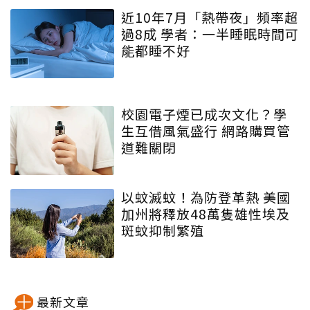
近10年7月「熱帶夜」頻率超
過8成 學者：一半睡眠時間可
能都睡不好
校園電子煙已成次文化？學
生互借風氣盛行 網路購買管
道難關閉
以蚊滅蚊！為防登革熱 美國
加州將釋放48萬隻雄性埃及
斑蚊抑制繁殖
最新文章