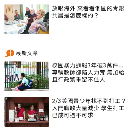
放眼海外 來看看他國的青銀
共居是怎麼樣的？
最新文章
校園暴力通報3年破3萬件...
專輔教師卻陷人力荒 無加給
且行政繁重留不住人
2/3美國青少年找不到打工？
入門職缺大量減少 學生打工
已成可遇不可求