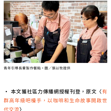
青年引導長輩製作餐點。圖／張以牧提供
• 本文獲社區力傳播網授權刊登，原文〈
有
群高年級吧檯手，以咖啡和生命故事開啟世
代交流
〉