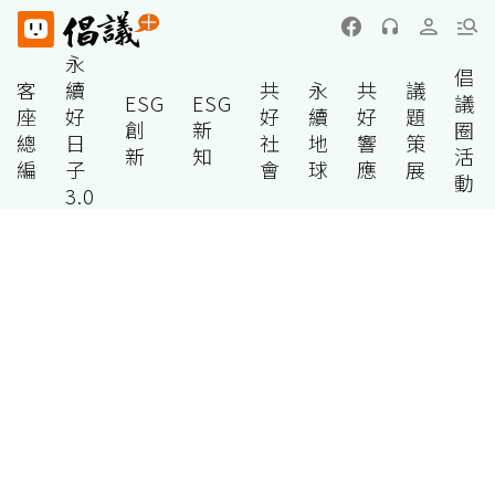
永
倡
客
續
共
永
共
議
ESG
ESG
議
座
好
好
續
好
題
創
新
圈
總
日
社
地
響
策
新
知
活
編
子
會
球
應
展
動
3.0