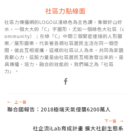
社區力點線面
社區力傳播網的LOGO以淺綠色為主色調，象徵好山好
水，一個大大的「C」字圖形，尤如一個綠色大社區（c
ommunity）；在綠「C」中間三個緊密連接的人形圖
案／屋形圖案，代表著各類社區居民生活在同一個空
間，彼此互相提攜，這樣的社區以人為本，共同為家園
貢獻心力，這股力量是由社區居民互相激發出來的，是
具傳播、培力、融合的效能的，我們稱之為「社區
力」。
←
上一篇
聯合國報告：2018極端天氣侵襲6200萬人
下一篇
→
社企流iLab育成計畫 擴大社創生態系