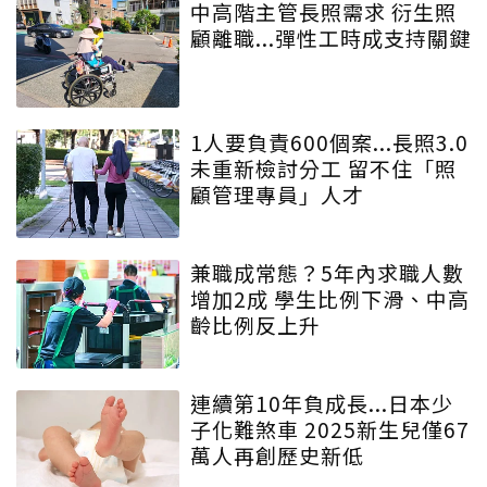
中高階主管長照需求 衍生照
顧離職...彈性工時成支持關鍵
1人要負責600個案...長照3.0
未重新檢討分工 留不住「照
顧管理專員」人才
兼職成常態？5年內求職人數
增加2成 學生比例下滑、中高
齡比例反上升
連續第10年負成長...日本少
子化難煞車 2025新生兒僅67
萬人再創歷史新低