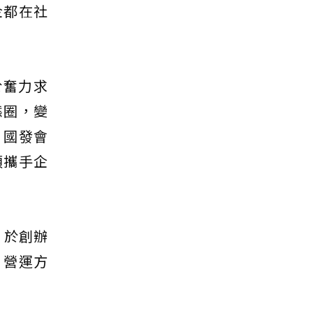
企都在社
於奮力求
態圈，變
、國發會
須攜手企
」於創辦
、營運方