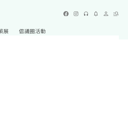
策展
倡議圈活動