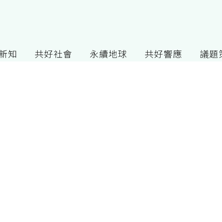
G新知
共好社會
永續地球
共好響應
議題