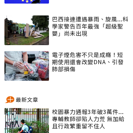
巴西接連遭遇暴雨、旋風...科
學家警告百年最強「超級聖
嬰」尚未出現
電子煙危害不只是成癮！短
期使用還會改變DNA、引發
肺部損傷
最新文章
校園暴力通報3年破3萬件...
專輔教師卻陷人力荒 無加給
且行政繁重留不住人