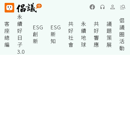
永
倡
客
續
共
永
共
議
ESG
ESG
議
座
好
好
續
好
題
創
新
圈
總
日
社
地
響
策
新
知
活
編
子
會
球
應
展
動
3.0