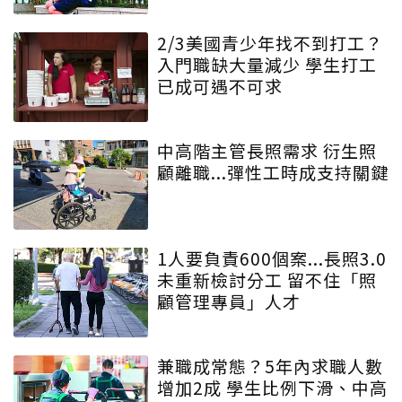
2/3美國青少年找不到打工？
入門職缺大量減少 學生打工
已成可遇不可求
中高階主管長照需求 衍生照
顧離職...彈性工時成支持關鍵
1人要負責600個案...長照3.0
未重新檢討分工 留不住「照
顧管理專員」人才
兼職成常態？5年內求職人數
增加2成 學生比例下滑、中高