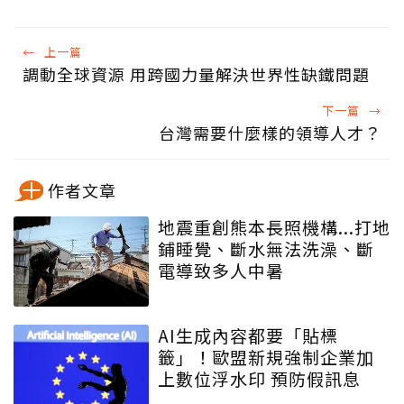
←
上一篇
調動全球資源 用跨國力量解決世界性缺鐵問題
下一篇
→
台灣需要什麼樣的領導人才？
作者文章
地震重創熊本長照機構...打地
鋪睡覺、斷水無法洗澡、斷
電導致多人中暑
AI生成內容都要「貼標
籤」！歐盟新規強制企業加
上數位浮水印 預防假訊息