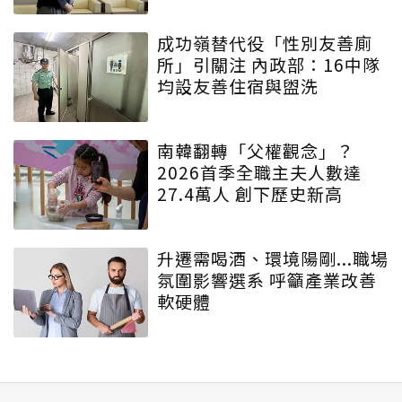
成功嶺替代役「性別友善廁
所」引關注 內政部：16中隊
均設友善住宿與盥洗
南韓翻轉「父權觀念」？
2026首季全職主夫人數達
27.4萬人 創下歷史新高
升遷需喝酒、環境陽剛...職場
氛圍影響選系 呼籲產業改善
軟硬體