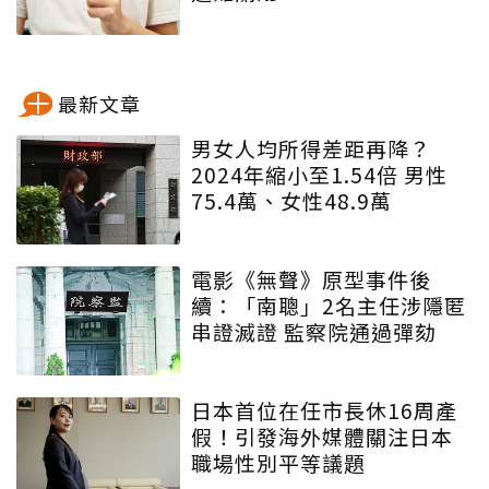
最新文章
男女人均所得差距再降？
2024年縮小至1.54倍 男性
75.4萬、女性48.9萬
電影《無聲》原型事件後
續：「南聰」2名主任涉隱匿
串證滅證 監察院通過彈劾
日本首位在任市長休16周產
假！引發海外媒體關注日本
職場性別平等議題