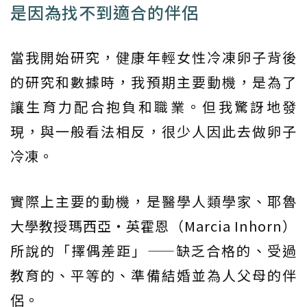
是因為找不到適合的伴侶
當我開始研究，健康年輕女性冷凍卵子背後
的研究和數據時，我預期主要動機，是為了
讓生育力配合抱負和職業。但我驚訝地發
現，與一般看法相反，很少人因此去做卵子
冷凍。
實際上主要的動機，是醫學人類學家、耶魯
大學教授瑪西亞・英霍恩（Marcia Inhorn）
所說的「擇偶差距」——缺乏合格的、受過
教育的、平等的、準備結婚並為人父母的伴
侶。