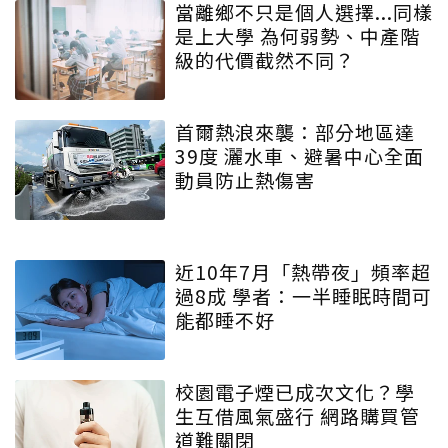
當離鄉不只是個人選擇...同樣
是上大學 為何弱勢、中產階
級的代價截然不同？
首爾熱浪來襲：部分地區達
39度 灑水車、避暑中心全面
動員防止熱傷害
近10年7月「熱帶夜」頻率超
過8成 學者：一半睡眠時間可
能都睡不好
校園電子煙已成次文化？學
生互借風氣盛行 網路購買管
道難關閉