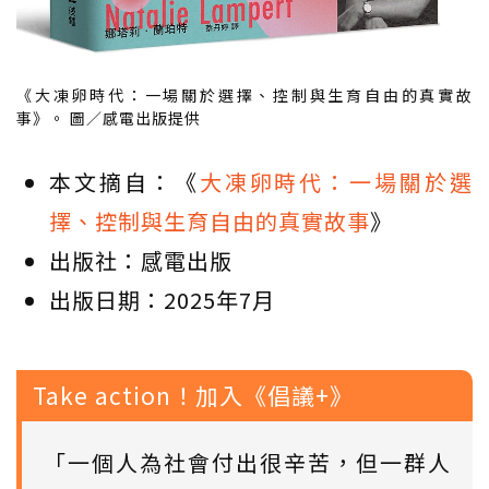
《大凍卵時代：一場關於選擇、控制與生育自由的真實故
事》。 圖／感電出版提供
本文摘自：《
大凍卵時代：一場關於選
擇、控制與生育自由的真實故事
》
出版社：感電出版
出版日期：2025年7月
Take action！加入《倡議+》
「一個人為社會付出很辛苦，但一群人