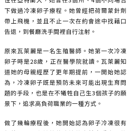
下做過冷凍卵子療程。她曾經把荷爾蒙針劑
帶上飛機，並且不止一次在約會途中找藉口
告退，到餐廳洗手間裡自行注射。
原來瓦萊麗是一名生殖醫師。她第一次冷凍
卵子時是28歲，正在醫學院就讀。瓦萊麗知
道她的母親經歷了更年期提前，一開始她認
為，冷凍卵子既是預防未來可能出現生育問
題的手段，也是在不犧牲自己生3個孩子的願
景下，追求高負荷職業的一種方式。
做了幾輪療程後，她開始認為卵子冷凍很有