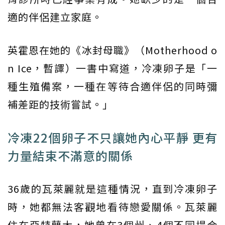
適的伴侶建立家庭。
英霍恩在她的《冰封母職》（Motherhood o
n Ice，暫譯）一書中寫道，冷凍卵子是「一
種生殖備案，一種在等待合適伴侶的同時彌
補差距的技術嘗試。」
冷凍22個卵子不只讓她內心平靜 更有
力量結束不滿意的關係
36歲的瓦萊麗就是這種情況，直到冷凍卵子
時，她都無法客觀地看待戀愛關係。瓦萊麗
住在亞特蘭大，她曾在3個州、4個不同場合