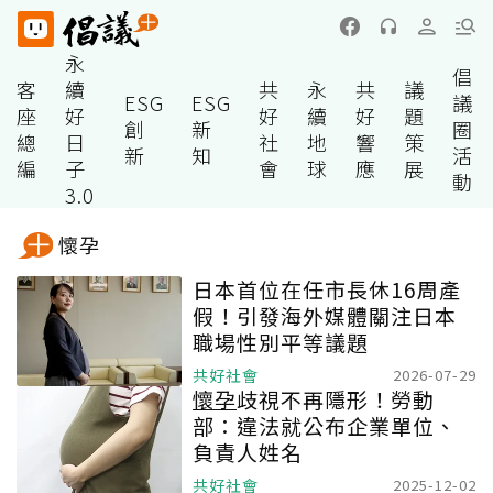
永
倡
客
續
共
永
共
議
ESG
ESG
議
座
好
好
續
好
題
創
新
圈
總
日
社
地
響
策
新
知
活
編
子
會
球
應
展
動
3.0
懷孕
日本首位在任市長休16周產
假！引發海外媒體關注日本
職場性別平等議題
共好社會
2026-07-29
懷孕
歧視不再隱形！勞動
部：違法就公布企業單位、
負責人姓名
共好社會
2025-12-02