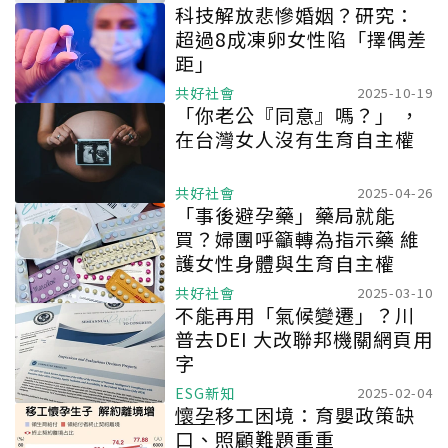
科技解放悲慘婚姻？研究：
超過8成凍卵女性陷「擇偶差
距」
共好社會
2025-10-19
「你老公『同意』嗎？」 ，
在台灣女人沒有生育自主權
共好社會
2025-04-26
「事後避孕藥」藥局就能
買？婦團呼籲轉為指示藥 維
護女性身體與生育自主權
共好社會
2025-03-10
不能再用「氣候變遷」？川
普去DEI 大改聯邦機關網頁用
字
ESG新知
2025-02-04
懷孕
移工困境：育嬰政策缺
口、照顧難題重重