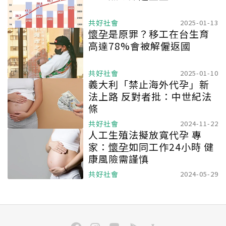
共好社會
2025-01-13
懷孕
是原罪？移工在台生育
高達78%會被解僱返國
共好社會
2025-01-10
義大利「禁止海外代孕」新
法上路 反對者批：中世紀法
條
共好社會
2024-11-22
人工生殖法擬放寬代孕 專
家：
懷孕
如同工作24小時 健
康風險需謹慎
共好社會
2024-05-29