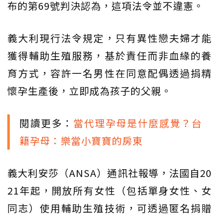
布的第69號判決認為，這項法令並不違憲。
義大利現行法令規定，只有異性戀夫婦才能
獲得輔助生殖服務，基於責任而非血緣的養
育方式，容許一名男性在同意配偶透過捐精
懷孕生產後，立即成為孩子的父親。
閱讀更多：
當代理孕母是什麼感覺？台
籍孕母：樂當小寶寶的房東
義大利安莎（ANSA）通訊社報導，法國自20
21年起，開放所有女性（包括單身女性、女
同志）使用輔助生殖技術，可透過匿名捐贈