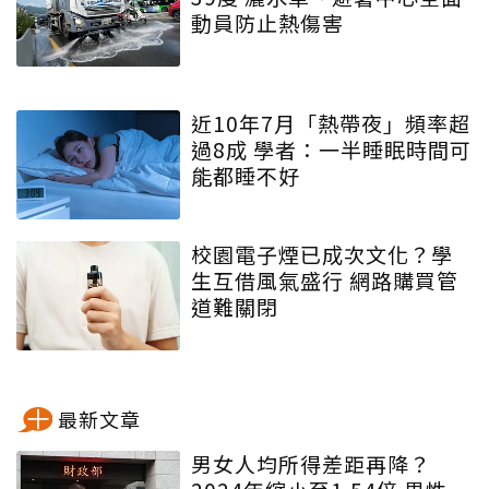
動員防止熱傷害
近10年7月「熱帶夜」頻率超
過8成 學者：一半睡眠時間可
能都睡不好
校園電子煙已成次文化？學
生互借風氣盛行 網路購買管
道難關閉
最新文章
男女人均所得差距再降？