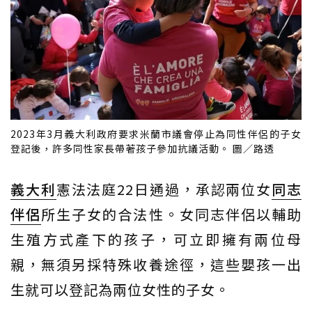
2023年3月義大利政府要求米蘭市議會停止為同性伴侶的子女
登記後，許多同性家長帶著孩子參加抗議活動。 圖／路透
義大利
憲法法庭22日通過，承認兩位女
同志
伴侶
所生子女的合法性。女同志伴侶以輔助
生殖方式產下的孩子，可立即擁有兩位母
親，無須另採特殊收養途徑，這些嬰孩一出
生就可以登記為兩位女性的子女。