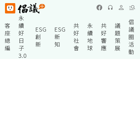
永
倡
客
續
共
永
共
議
ESG
ESG
議
座
好
好
續
好
題
創
新
圈
總
日
社
地
響
策
新
知
活
編
子
會
球
應
展
動
3.0