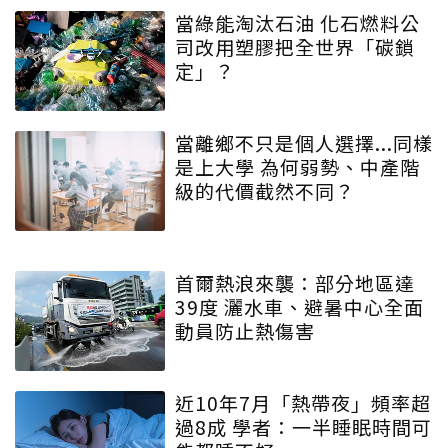
當綠能淘汰石油 化石燃料公
司改用塑膠把全世界「碳鎖
定」？
當離鄉不只是個人選擇...同樣
是上大學 為何弱勢、中產階
級的代價截然不同？
首爾熱浪來襲：部分地區達
39度 灑水車、避暑中心全面
動員防止熱傷害
近10年7月「熱帶夜」頻率超
過8成 學者：一半睡眠時間可