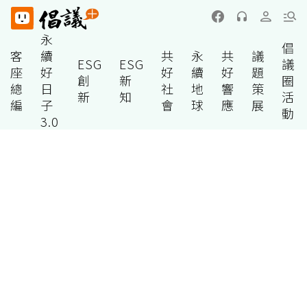
永
倡
客
續
共
永
共
議
ESG
ESG
議
座
好
好
續
好
題
創
新
圈
總
日
社
地
響
策
新
知
活
編
子
會
球
應
展
動
3.0