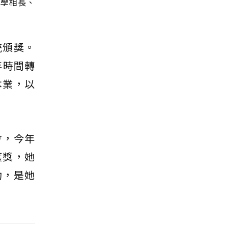
教學相長、
統頒獎。
年時間轉
本業，以
會，今年
獲獎，她
功，是她