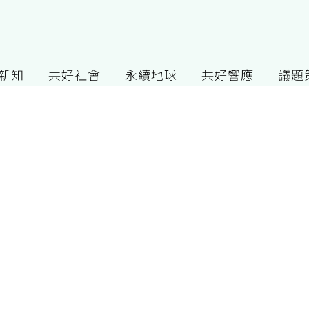
G新知
共好社會
永續地球
共好響應
議題