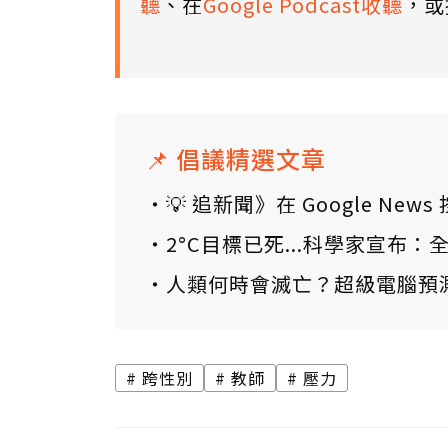
聽
、在
Google Podcast收聽
，或
📌 倡議精選文章
💡 追新聞》在 Google N
2°C目標已死...科學家宣布
人類何時會滅亡？超級電腦預
跨性別
教師
壓力