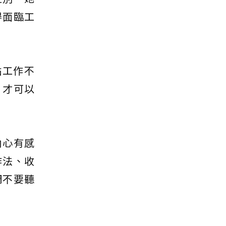
得面臨工
點工作不
，才可以
內心有感
作法、收
調不要聽