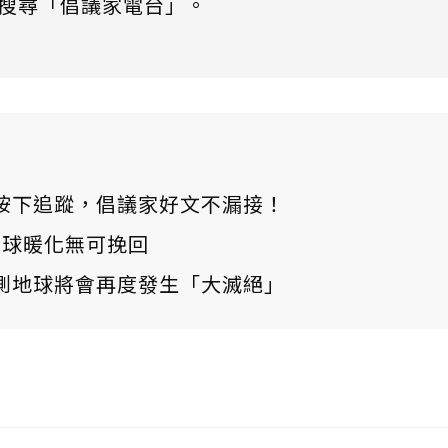
搜尋「倡議家電台」。
ews 按下追蹤，倡議家好文不漏接！
：全球暖化無可挽回
測地球將會再度發生「大滅絕」