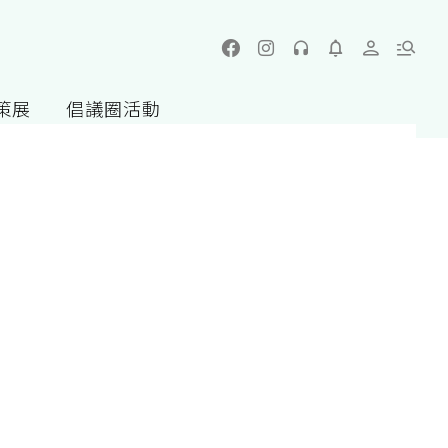
策展
倡議圈活動