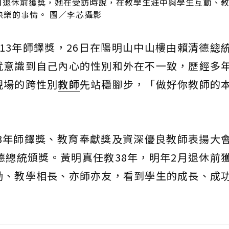
2月退休前獲獎，她在受訪時說，在教學生涯中與學生互動、
樂的事情。 圖／李芯攝影
13年師鐸獎，26日在陽明山中山樓由賴清德總
就意識到自己內心的性別和外在不一致，歷經多
現場的跨性別
教師
先站穩腳步，「做好你教師的
13年師鐸獎、教育奉獻獎及資深優良教師表揚大
德總統頒獎。黃明真任教38年，明年2月退休前
動、教學相長、亦師亦友，看到學生的成長、成