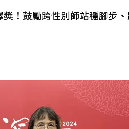
鐸獎！鼓勵跨性別師站穩腳步、