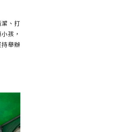
清潔、打
顧小孩，
堅持舉辦