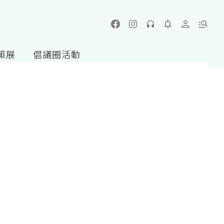
策展
倡議圈活動