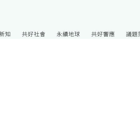
G新知
共好社會
永續地球
共好響應
議題