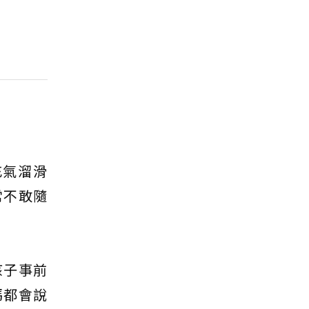
充氣溜滑
常不敢隨
孩子事前
媽都會說