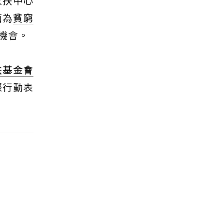
家扶中心
面為
貧窮
機會。
扶基金會
際行動表