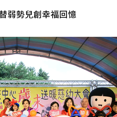
業替弱勢兒創幸福回憶