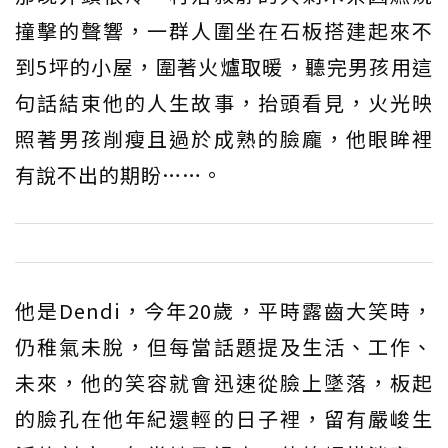
撞擊的聲響，一群人圍坐在石板搭建起來不
到5坪的小屋，圍著火爐取暖，聽完男孩用這
句話結束他的人生故事，抬頭看見，火光映
照著男孩削瘦且過於成熟的臉龐，他眼眸裡
有說不出的期盼……。
他是Dendi，今年20歲，平時露齒大笑時，
仍稚氣未脫，但每當話題提及生活、工作、
未來，他的笑容就會迅速從臉上墜落，板起
的臉孔在他年紀還輕的日子裡，留有嚴峻生