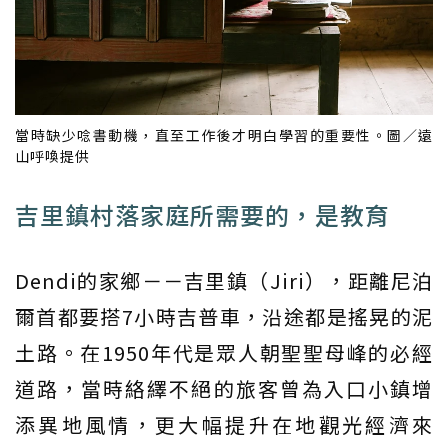
當時缺少唸書動機，直至工作後才明白學習的重要性。圖／遠
山呼喚提供
吉里鎮村落家庭所需要的，是教育
Dendi的家鄉－－吉里鎮（Jiri），距離尼泊
爾首都要搭7小時吉普車，沿途都是搖晃的泥
土路。在1950年代是眾人朝聖聖母峰的必經
道路，當時絡繹不絕的旅客曾為入口小鎮增
添異地風情，更大幅提升在地觀光經濟來