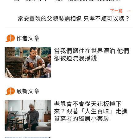
下一篇
→
當安養院的父親裝病相逼 只孝不順可以嗎？
作者文章
當我們嚮往在世界漂泊 他們
卻被迫流浪掙錢
最新文章
老鼠會不會從天花板掉下
來？跟著「人生百味」走進
貧窮者的獨居小套房