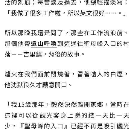
活的刻痕；每當談及過去，他總輕描淡寫：
「我做了很多工作啦，所以英文很好……。」
所以那晚我還是問了，那些在工作流浪前、
那個他帶
遠山呼喚
到這通往聖母峰入口的村
落－－吉里鎮，背後的故事。
爐火在我們面前悶燒著，冒著嗆人的白煙，
他沈默良久才願意開口。
「我15歲那年，毅然決然離開家鄉，當時在
這裡可以從觀光客身上賺的錢一天比一天
少，『聖母峰的入口』已經不再是吸引觀光