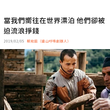
當我們嚮往在世界漂泊 他們卻被
迫流浪掙錢
2019/02/05
蔡宛庭（遠山呼喚創辦人）