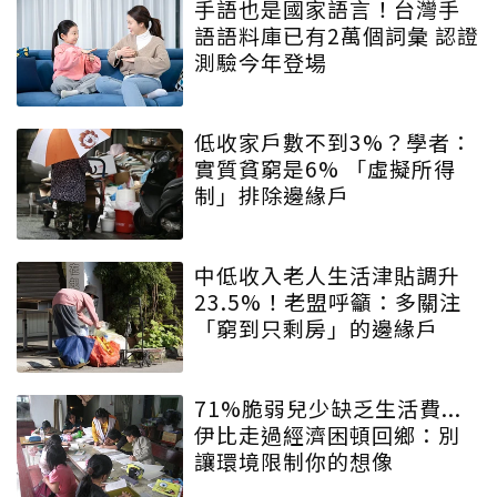
手語也是國家語言！台灣手
語語料庫已有2萬個詞彙 認證
測驗今年登場
低收家戶數不到3%？學者：
實質貧窮是6% 「虛擬所得
制」排除邊緣戶
中低收入老人生活津貼調升
23.5%！老盟呼籲：多關注
「窮到只剩房」的邊緣戶
71%脆弱兒少缺乏生活費...
伊比走過經濟困頓回鄉：別
讓環境限制你的想像