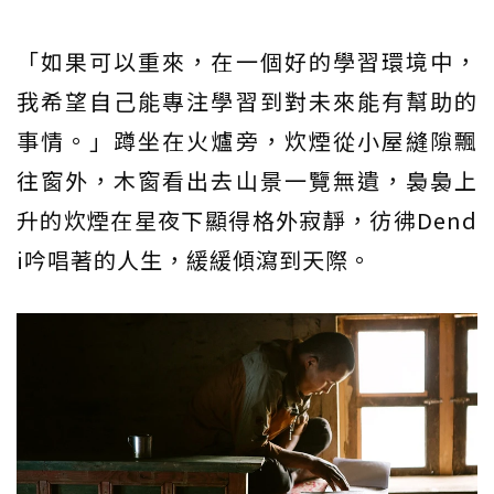
「如果可以重來，在一個好的學習環境中，
我希望自己能專注學習到對未來能有幫助的
事情。」蹲坐在火爐旁，炊煙從小屋縫隙飄
往窗外，木窗看出去山景一覽無遺，裊裊上
升的炊煙在星夜下顯得格外寂靜，彷彿Dend
i吟唱著的人生，緩緩傾瀉到天際。