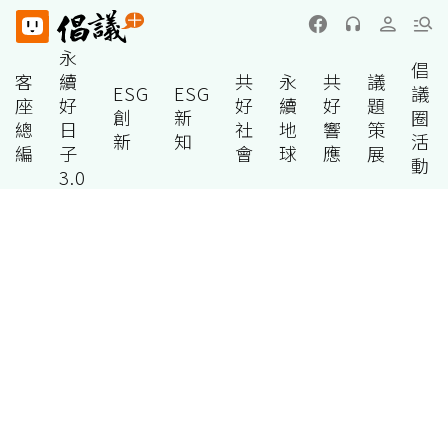
永
倡
客
續
共
永
共
議
ESG
ESG
議
座
好
好
續
好
題
創
新
圈
總
日
社
地
響
策
新
知
活
編
子
會
球
應
展
動
3.0