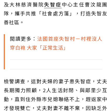
及大林慈濟醫院
失智症
中心主任曹汶龍團
隊，攜手共推「社會處方箋」，打造失智友
善社區。
閱讀更多：
法國首座失智村－村裡沒人
穿白袍 大家「正常生活」
檢警調查，這對夫婦的妻子患失智症，丈夫
長期獨力照顧，2人生活封閉、與鄰里少互
動，直到住外縣市兒媳聯絡不上，趕返家中
才發現雙亡，丈夫對妻不離不棄，因缺乏外