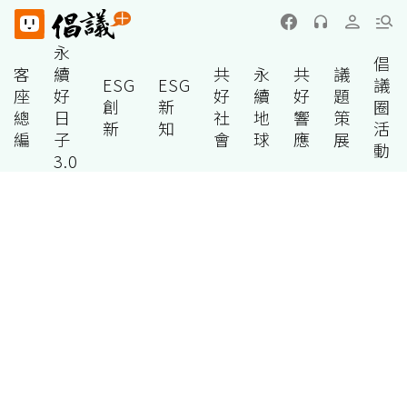
永
倡
客
續
共
永
共
議
ESG
ESG
議
座
好
好
續
好
題
創
新
圈
總
日
社
地
響
策
新
知
活
編
子
會
球
應
展
動
3.0