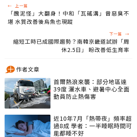
←
上一篇
「醜泥怪」大翻身！中和「瓦磘溝」曾惡臭不
堪 水質改善後烏魚也現蹤
下一篇
→
縮短工時已成國際趨勢？南韓京畿道試辦「周
休2.5日」 盼改善低生育率
作者文章
首爾熱浪來襲：部分地區達
39度 灑水車、避暑中心全面
動員防止熱傷害
近10年7月「熱帶夜」頻率超
過8成 學者：一半睡眠時間可
能都睡不好