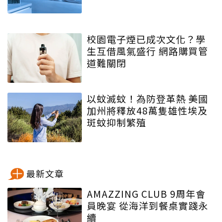
校園電子煙已成次文化？學
生互借風氣盛行 網路購買管
道難關閉
以蚊滅蚊！為防登革熱 美國
加州將釋放48萬隻雄性埃及
斑蚊抑制繁殖
最新文章
AMAZZING CLUB 9周年會
員晚宴 從海洋到餐桌實踐永
續