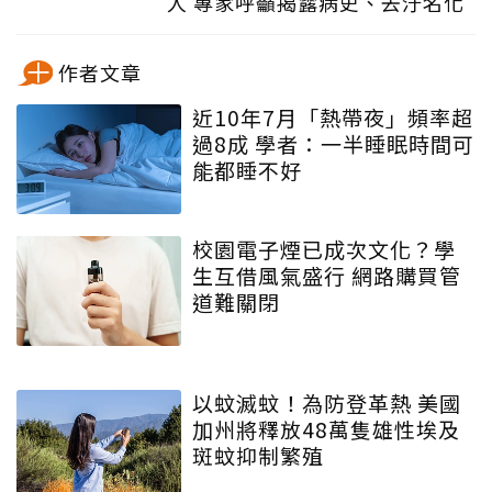
人 專家呼籲揭露病史、去汙名化
作者文章
近10年7月「熱帶夜」頻率超
過8成 學者：一半睡眠時間可
能都睡不好
校園電子煙已成次文化？學
生互借風氣盛行 網路購買管
道難關閉
以蚊滅蚊！為防登革熱 美國
加州將釋放48萬隻雄性埃及
斑蚊抑制繁殖