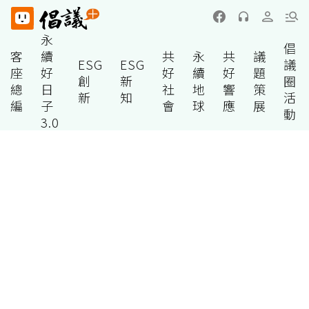
永
倡
客
續
共
永
共
議
ESG
ESG
議
座
好
好
續
好
題
創
新
圈
總
日
社
地
響
策
新
知
活
編
子
會
球
應
展
動
3.0