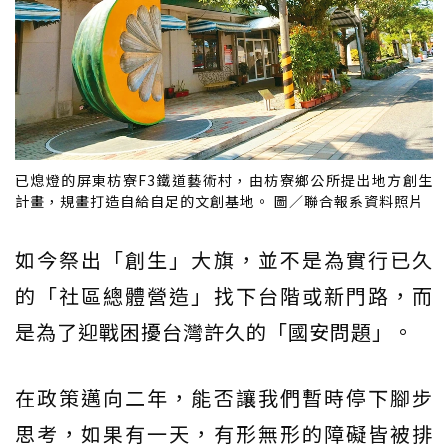
已熄燈的屏東枋寮F3鐵道藝術村，由枋寮鄉公所提出地方創生
計畫，規畫打造自給自足的文創基地。 圖／聯合報系資料照片
如今祭出「創生」大旗，並不是為實行已久
的「社區總體營造」找下台階或新門路，而
是為了迎戰困擾台灣許久的「國安問題」。
在政策邁向二年，能否讓我們暫時停下腳步
思考，如果有一天，有形無形的障礙皆被排