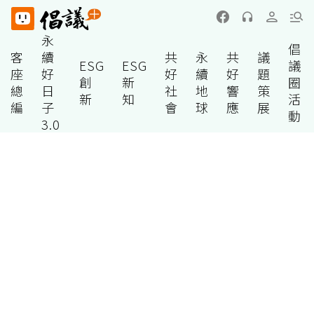
永
倡
客
續
共
永
共
議
ESG
ESG
議
座
好
好
續
好
題
創
新
圈
總
日
社
地
響
策
新
知
活
編
子
會
球
應
展
動
3.0