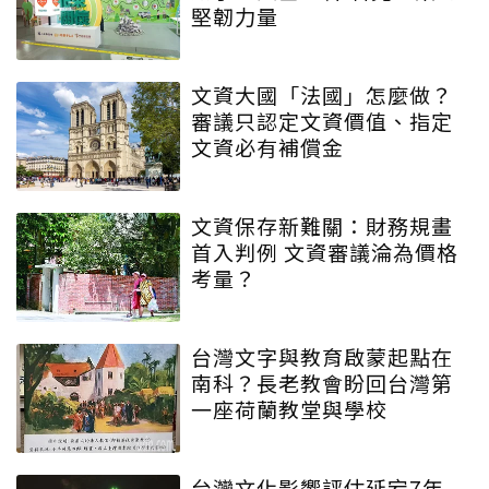
堅韌力量
文資大國「法國」怎麼做？
審議只認定文資價值、指定
文資必有補償金
文資保存新難關：財務規畫
首入判例 文資審議淪為價格
考量？
台灣文字與教育啟蒙起點在
南科？長老教會盼回台灣第
一座荷蘭教堂與學校
台灣文化影響評估延宕7年...