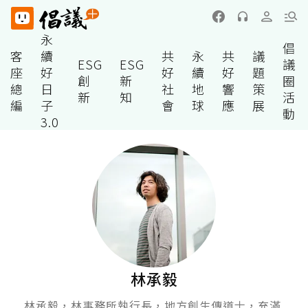
永
倡
客
續
共
永
共
議
ESG
ESG
議
座
好
好
續
好
題
創
新
圈
總
日
社
地
響
策
新
知
活
編
子
會
球
應
展
動
3.0
林承毅
林承毅，林事務所執行長，地方創生傳道士，充滿