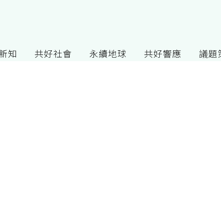
G新知
共好社會
永續地球
共好響應
議題