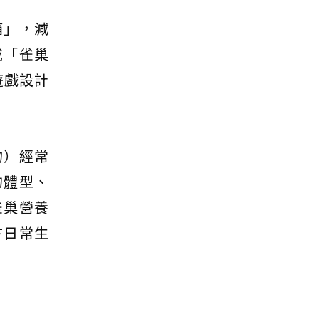
箱」，減
成「雀巢
遊戲設計
物）經常
的體型、
雀巢營養
在日常生