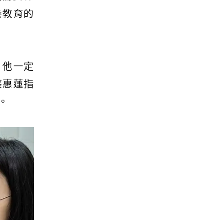
養教育的
，他一定
蔡惠蓮指
。