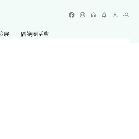
策展
倡議圈活動