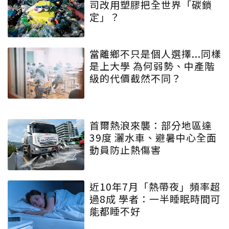
司改用塑膠把全世界「碳鎖
定」？
當離鄉不只是個人選擇...同樣
是上大學 為何弱勢、中產階
級的代價截然不同？
首爾熱浪來襲：部分地區達
39度 灑水車、避暑中心全面
動員防止熱傷害
近10年7月「熱帶夜」頻率超
過8成 學者：一半睡眠時間可
能都睡不好