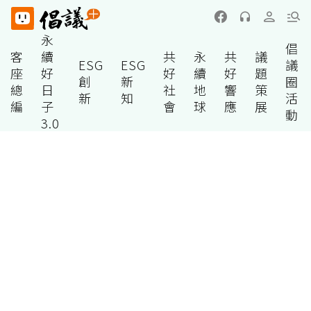
永
倡
客
續
共
永
共
議
ESG
ESG
議
座
好
好
續
好
題
創
新
圈
總
日
社
地
響
策
新
知
活
編
子
會
球
應
展
動
3.0