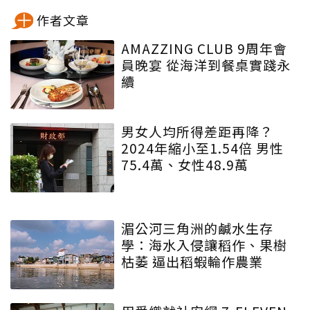
作者文章
AMAZZING CLUB 9周年會
員晚宴 從海洋到餐桌實踐永
續
男女人均所得差距再降？
2024年縮小至1.54倍 男性
75.4萬、女性48.9萬
湄公河三角洲的鹹水生存
學：海水入侵讓稻作、果樹
枯萎 逼出稻蝦輪作農業