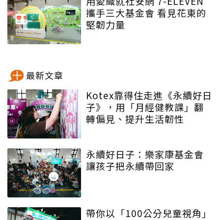
用愛織就社安網 7-ELEVEN
攜手三大基金會 看見花東的
堅韌力量
最新文章
Kotex靠得住走進《永續好日
子》，用「月經健教課」翻
轉偏見、提升生活韌性
永續好日子：樂家康基金會
讓孩子把永續帶回家
帶你以「100公分兒童視角」