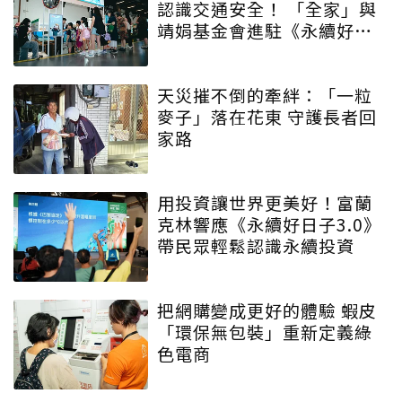
認識交通安全！ 「全家」與
靖娟基金會進駐《永續好日
子》 特殊互動設計帶領大眾
學習交安知識
天災摧不倒的牽絆：「一粒
麥子」落在花東 守護長者回
家路
用投資讓世界更美好！富蘭
克林響應《永續好日子3.0》
帶民眾輕鬆認識永續投資
把網購變成更好的體驗 蝦皮
「環保無包裝」重新定義綠
色電商