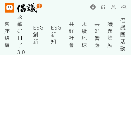
永
倡
客
續
共
永
共
議
ESG
ESG
議
座
好
好
續
好
題
創
新
圈
總
日
社
地
響
策
新
知
活
編
子
會
球
應
展
動
3.0