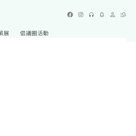
策展
倡議圈活動