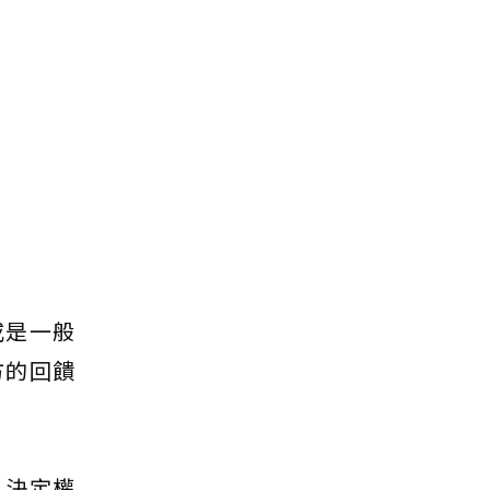
或是一般
方的回饋
，決定權