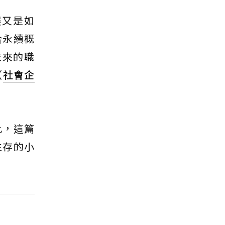
展又是如
合永續概
未來的職
（
社會企
此，這篇
生存的小