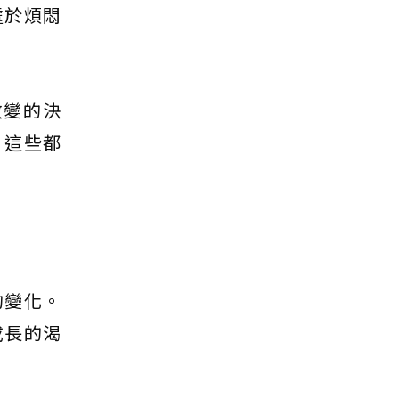
處於煩悶
改變的決
。這些都
的變化。
成長的渴