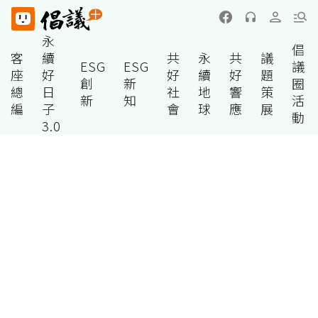
永
倡
客
續
共
永
共
議
ESG
ESG
議
座
好
好
續
好
題
創
新
圈
總
日
社
地
響
策
新
知
活
編
子
會
球
應
展
動
3.0