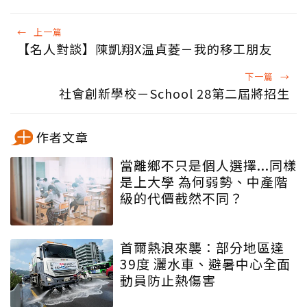
←
上一篇
【名人對談】陳凱翔X温貞菱－我的移工朋友
下一篇
→
社會創新學校－School 28第二屆將招生
作者文章
當離鄉不只是個人選擇...同樣
是上大學 為何弱勢、中產階
級的代價截然不同？
首爾熱浪來襲：部分地區達
39度 灑水車、避暑中心全面
動員防止熱傷害