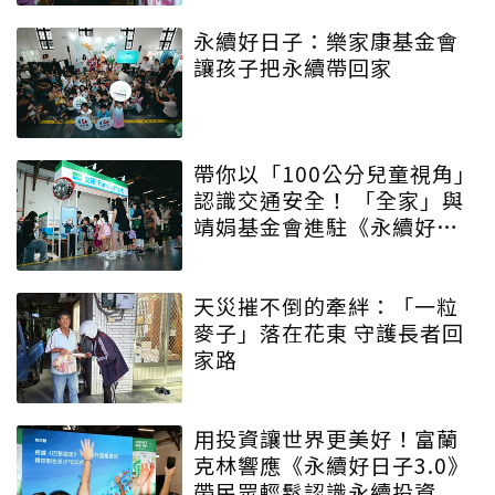
永續好日子：樂家康基金會
讓孩子把永續帶回家
帶你以「100公分兒童視角」
認識交通安全！ 「全家」與
靖娟基金會進駐《永續好日
子》 特殊互動設計帶領大眾
學習交安知識
天災摧不倒的牽絆：「一粒
麥子」落在花東 守護長者回
家路
用投資讓世界更美好！富蘭
克林響應《永續好日子3.0》
帶民眾輕鬆認識永續投資