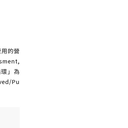
務費用的營
ent,
循環」為
ed/Pu