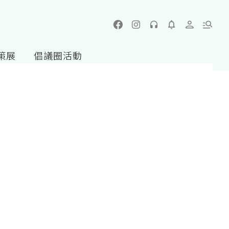
策展
倡議圈活動