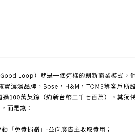
ood Loop）就是一個這樣的創新商業模式，
及康寶濃湯品牌，Bose，H&M，TOMS等客戶所
過100萬英鎊（約新台幣三千七百萬）。其獨
動，而是讓：
解鎖「免費捐贈」-並向廣告主收取費用；