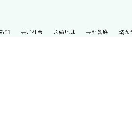
G新知
共好社會
永續地球
共好響應
議題