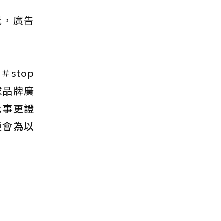
元，廣告
＃stop
全球品牌廣
此事更證
更會為以