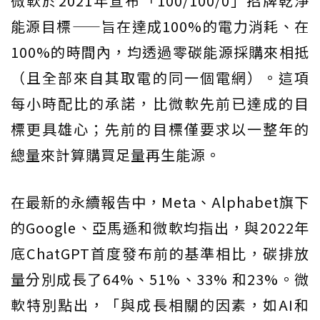
微軟於2021年宣布「100/100/0」招牌乾淨
能源目標——旨在達成100%的電力消耗、在
100%的時間內，均透過零碳能源採購來相抵
（且全部來自其取電的同一個電網）。這項
每小時配比的承諾，比微軟先前已達成的目
標更具雄心；先前的目標僅要求以一整年的
總量來計算購買足量再生能源。
在最新的永續報告中，Meta、Alphabet旗下
的Google、亞馬遜和微軟均指出，與2022年
底ChatGPT首度發布前的基準相比，碳排放
量分別成長了64%、51%、33% 和23%。微
軟特別點出，「與成長相關的因素，如AI和