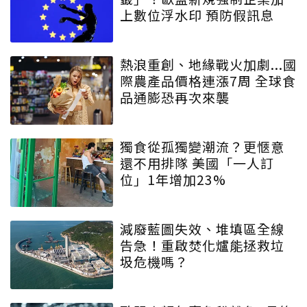
上數位浮水印 預防假訊息
熱浪重創、地緣戰火加劇...國
際農產品價格連漲7周 全球食
品通膨恐再次來襲
獨食從孤獨變潮流？更愜意
還不用排隊 美國「一人訂
位」1年增加23%
減廢藍圖失效、堆填區全線
告急！重啟焚化爐能拯救垃
圾危機嗎？