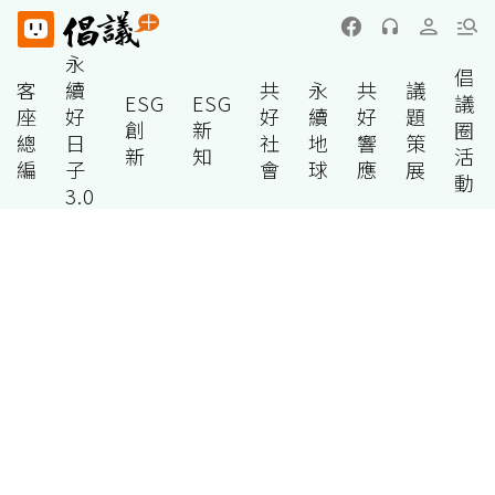
永
倡
客
續
共
永
共
議
ESG
ESG
議
座
好
好
續
好
題
創
新
圈
總
日
社
地
響
策
新
知
活
編
子
會
球
應
展
動
3.0