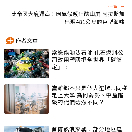
下一篇
→
比帝國大廈還高！因氣候暖化釀山崩 阿拉斯加
出現481公尺的巨型海嘯
作者文章
當綠能淘汰石油 化石燃料公
司改用塑膠把全世界「碳鎖
定」？
當離鄉不只是個人選擇...同樣
是上大學 為何弱勢、中產階
級的代價截然不同？
首爾熱浪來襲：部分地區達