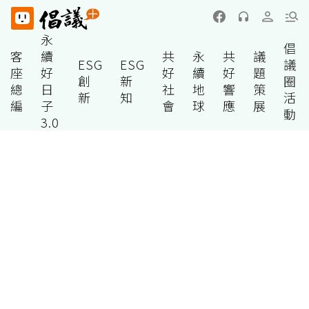
永
倡
客
續
共
永
共
議
ESG
ESG
議
座
好
好
續
好
題
創
新
圈
總
日
社
地
響
策
新
知
活
編
子
會
球
應
展
動
3.0