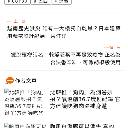
COP30
巴西
永續
←
上一篇
越南歷史洪災 唯有一大樓獨自乾燥？日本建築
用精密設計躲過一片汪洋
下一篇
→
擺脫檳榔污名！乾燥荖葉不再是致癌物 正名為
合法香辛料、可像胡椒般使用
作者文章
北韓推「狗肉」為消暑妙
招？氣溫飆36.7度創紀錄 官
方建議吃狗肉湯補身體
颱風白海豚可以消失 真的