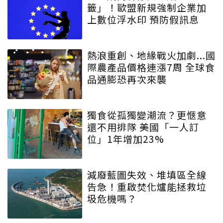
籤」！歐盟新規強制企業加
上數位浮水印 預防假訊息
熱浪重創、地緣戰火加劇...國
際農產品價格連漲7周 全球食
品通膨恐再次來襲
獨食從孤獨變潮流？更愜意
還不用排隊 美國「一人訂
位」1年增加23%
減廢藍圖失效、堆填區全線
告急！重啟焚化爐能拯救垃
圾危機嗎？