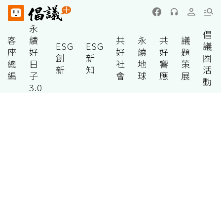
永
倡
客
續
共
永
共
議
ESG
ESG
議
座
好
好
續
好
題
創
新
圈
總
日
社
地
響
策
新
知
活
編
子
會
球
應
展
動
3.0