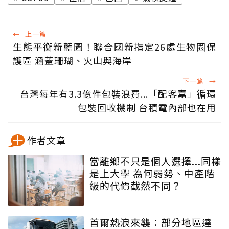
←
上一篇
生態平衡新藍圖！聯合國新指定26處生物圈保
護區 涵蓋珊瑚、火山與海岸
下一篇
→
台灣每年有3.3億件包裝浪費...「配客嘉」循環
包裝回收機制 台積電內部也在用
作者文章
當離鄉不只是個人選擇...同樣
是上大學 為何弱勢、中產階
級的代價截然不同？
首爾熱浪來襲：部分地區達