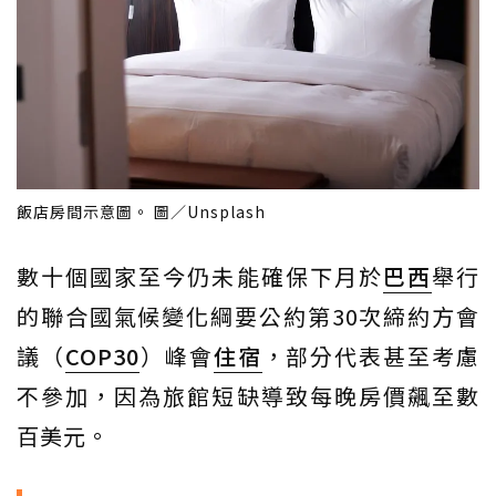
飯店房間示意圖。 圖／Unsplash
數十個國家至今仍未能確保下月於
巴西
舉行
的聯合國氣候變化綱要公約第30次締約方會
議（
COP30
）峰會
住宿
，部分代表甚至考慮
不參加，因為旅館短缺導致每晚房價飆至數
百美元。