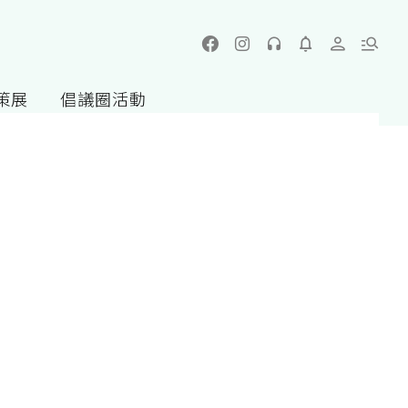
策展
倡議圈活動