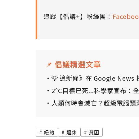
追蹤【倡議+】粉絲團：
Faceboo
📌 倡議精選文章
💡 追新聞》在 Google N
2°C目標已死...科學家宣布
人類何時會滅亡？超級電腦預
紐約
退休
貧困