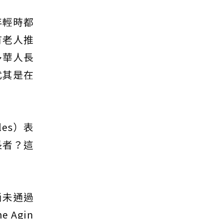
年輕時都
有老人推
多華人長
尤其是在
es）表
長者？這
尚未通過
 Agin