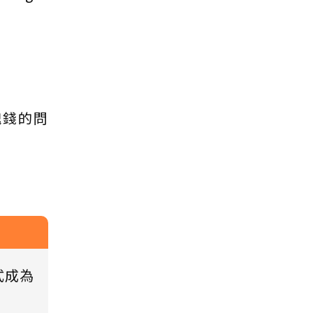
塊錢的問
式成為