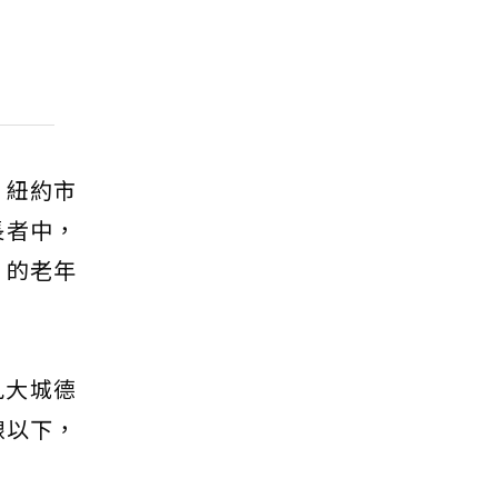
前，紐約市
上長者中，
）的老年
九大城德
線以下，