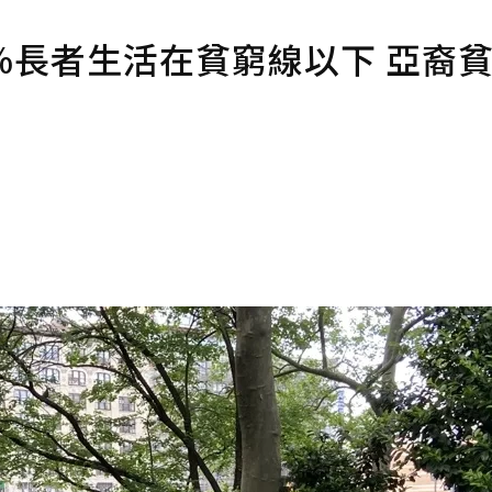
8%長者生活在貧窮線以下 亞裔