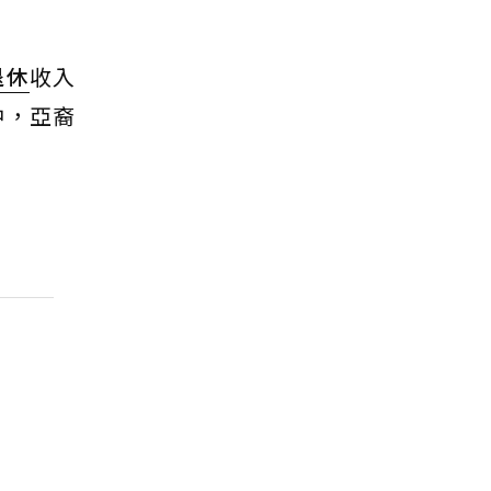
退休
收入
中，亞裔