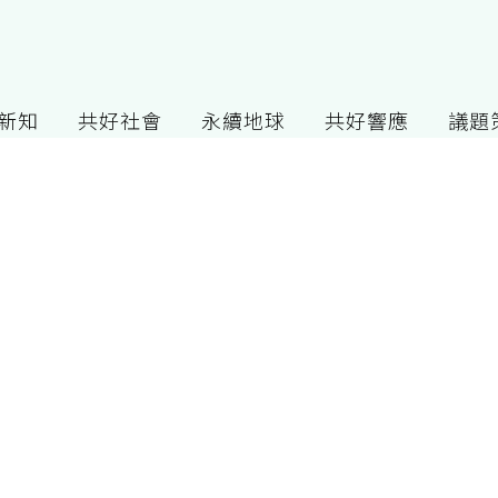
G新知
共好社會
永續地球
共好響應
議題