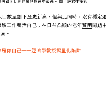
長者貧困比例也屬各族裔中最高。 圖／許君達攝影
的人口數量創下歷史新高，但與此同時，沒有穩定
繼續工作養活自己；在日益凸顯的老年
貧困
問題
最高。
你是你自己──經濟學教授揭量化陷阱