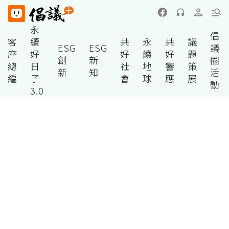
永
倡
客
續
共
永
共
議
ESG
ESG
議
座
好
好
續
好
題
創
新
圈
總
日
社
地
響
策
新
知
活
編
子
會
球
應
展
動
3.0