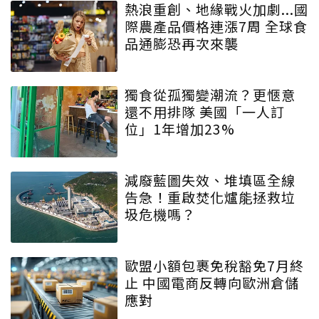
熱浪重創、地緣戰火加劇...國
際農產品價格連漲7周 全球食
品通膨恐再次來襲
獨食從孤獨變潮流？更愜意
還不用排隊 美國「一人訂
位」1年增加23%
減廢藍圖失效、堆填區全線
告急！重啟焚化爐能拯救垃
圾危機嗎？
歐盟小額包裹免稅豁免7月終
止 中國電商反轉向歐洲倉儲
應對