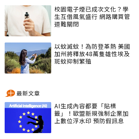
校園電子煙已成次文化？學
生互借風氣盛行 網路購買管
道難關閉
以蚊滅蚊！為防登革熱 美國
加州將釋放48萬隻雄性埃及
斑蚊抑制繁殖
最新文章
AI生成內容都要「貼標
籤」！歐盟新規強制企業加
上數位浮水印 預防假訊息