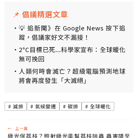
📌 倡議精選文章
💡 追新聞》在 Google News 按下追
蹤，倡議家好文不漏接！
2°C目標已死...科學家宣布：全球暖化
無可挽回
人類何時會滅亡？超級電腦預測地球
將會再度發生「大滅絕」
減排
氣候變遷
碳排
全球暖化
←
上一篇
綠光保荔枝？照射綠光能幫荔枝除蟲 蟲害降至