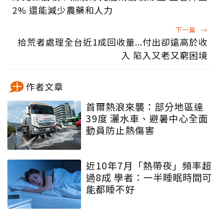
2% 還能減少農藥和人力
下一篇
→
拾荒者處理全台近1成回收量...付出卻遠高於收
入 陷入又老又窮困境
作者文章
首爾熱浪來襲：部分地區達
39度 灑水車、避暑中心全面
動員防止熱傷害
近10年7月「熱帶夜」頻率超
過8成 學者：一半睡眠時間可
能都睡不好