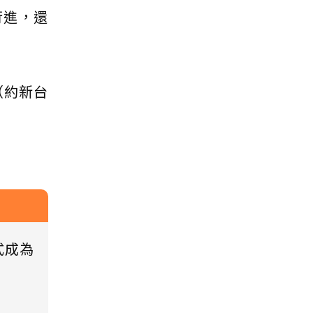
行進，還
（約新台
式成為