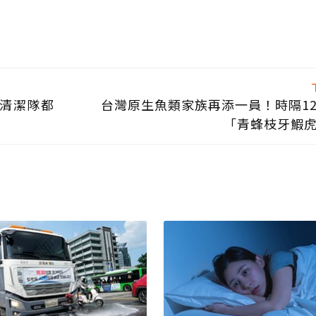
市清潔隊都
台灣原生魚類家族再添一員！時隔1
「青蜂枝牙鰕