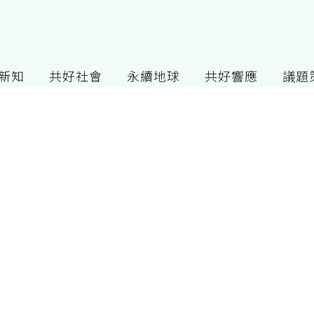
G新知
共好社會
永續地球
共好響應
議題