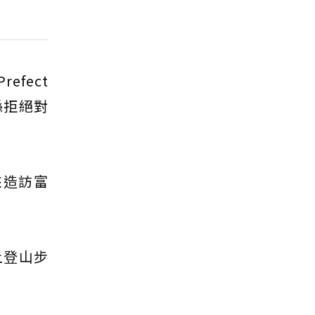
fect
縣拒絕對
來造訪富
上登山步