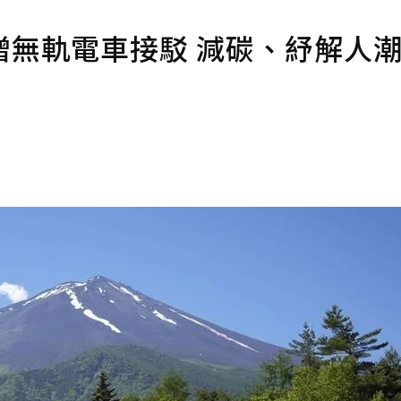
增無軌電車接駁 減碳、紓解人