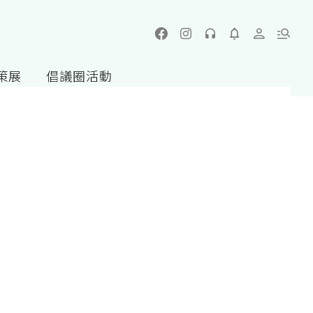
策展
倡議圈活動