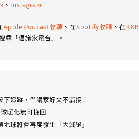
k
、
Instagram
在
Apple Podcast收聽
、在
Spotify收聽
、在
KK
搜尋「倡議家電台」。
ews 按下追蹤，倡議家好文不漏接！
：全球暖化無可挽回
測地球將會再度發生「大滅絕」