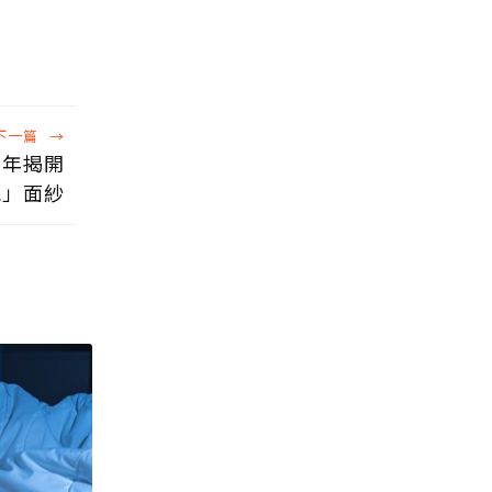
下一篇
→
2年揭開
虎」面紗