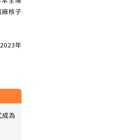
日本全境
電廠核子
023年
式成為