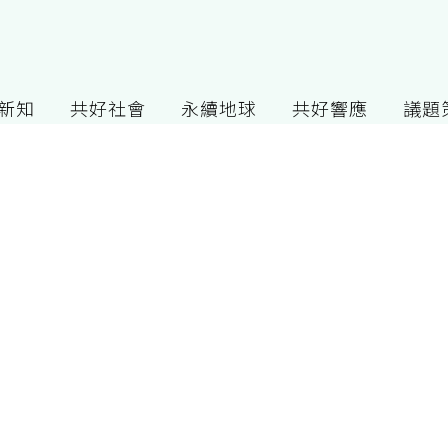
G新知
共好社會
永續地球
共好響應
議題