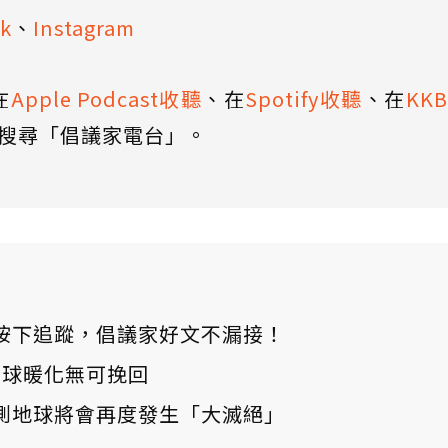
k
、
Instagram
在
Apple Podcast收聽
、在
Spotify收聽
、在
KK
搜尋「倡議家電台」。
ews 按下追蹤，倡議家好文不漏接！
：全球暖化無可挽回
測地球將會再度發生「大滅絕」