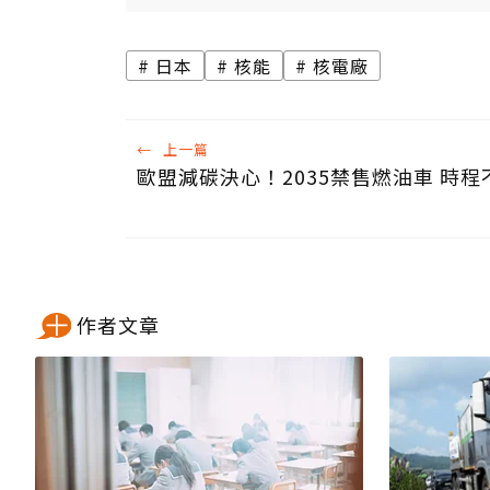
日本
核能
核電廠
←
上一篇
歐盟減碳決心！2035禁售燃油車 時程
作者文章