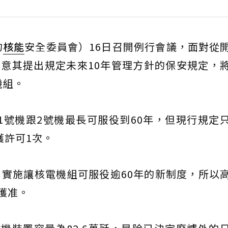
的
核能
安全委員會）16日召開例行會議，面對從
同意其提出規定未來10年管理方針的保安規定，
機組。
廠1號機跟2號機最長可服役到60年，但現行規定
獲許可1次。
6月實施讓核電機組可服役逾60年的新制度，所以
獲准。