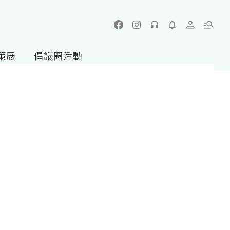
策展
倡議圈活動