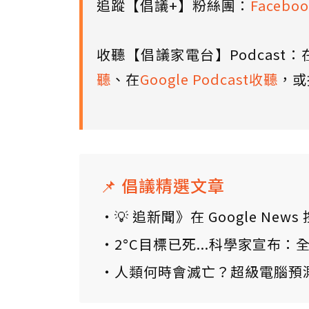
追蹤【倡議+】粉絲團：
Faceboo
收聽【倡議家電台】Podcast：
聽
、在
Google Podcast收聽
，或
📌 倡議精選文章
💡 追新聞》在 Google N
2°C目標已死...科學家宣布
人類何時會滅亡？超級電腦預