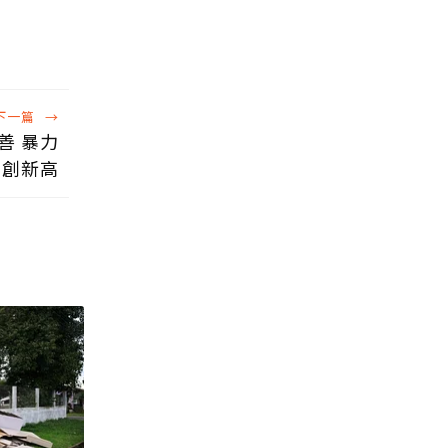
下一篇
→
善 暴力
卻創新高