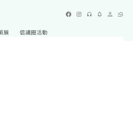
策展
倡議圈活動