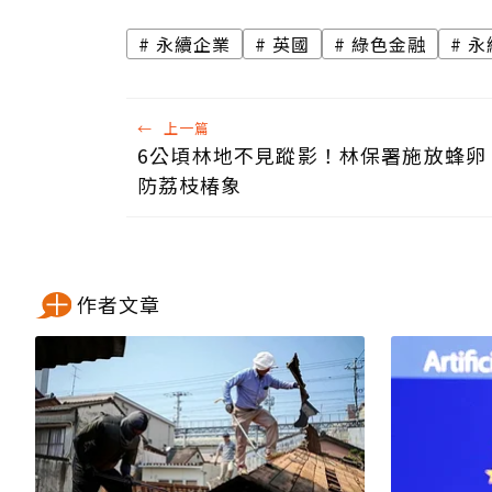
永續企業
英國
綠色金融
永
←
上一篇
6公頃林地不見蹤影！林保署施放蜂卵
防荔枝椿象
作者文章