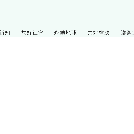
G新知
共好社會
永續地球
共好響應
議題