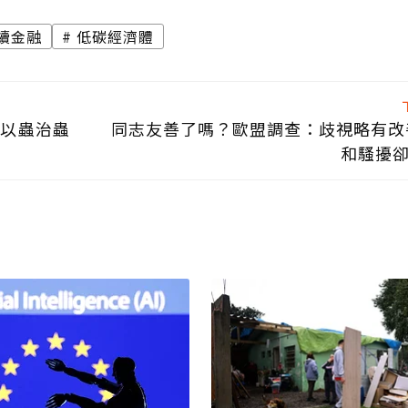
續金融
低碳經濟體
 以蟲治蟲
同志友善了嗎？歐盟調查：歧視略有改
和騷擾