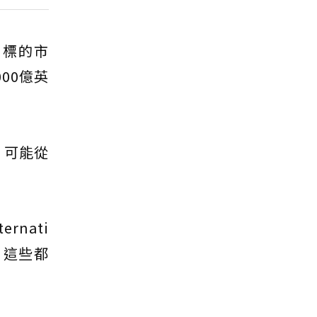
目標的市
00億英
，可能從
nati
慢，這些都