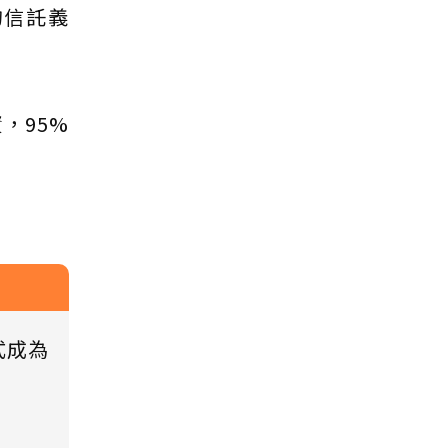
的信託義
，95%
式成為