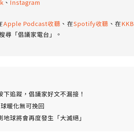
k
、
Instagram
在
Apple Podcast收聽
、在
Spotify收聽
、在
KK
搜尋「倡議家電台」。
ews 按下追蹤，倡議家好文不漏接！
：全球暖化無可挽回
測地球將會再度發生「大滅絕」