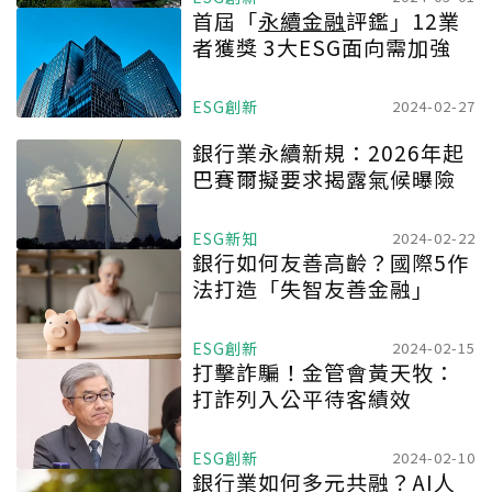
首屆「
永續金融
評鑑」12業
者獲獎 3大ESG面向需加強
ESG創新
2024-02-27
銀行業永續新規：2026年起
巴賽爾擬要求揭露氣候曝險
ESG新知
2024-02-22
銀行如何友善高齡？國際5作
法打造「失智友善金融」
ESG創新
2024-02-15
打擊詐騙！金管會黃天牧：
打詐列入公平待客績效
ESG創新
2024-02-10
銀行業如何多元共融？AI人