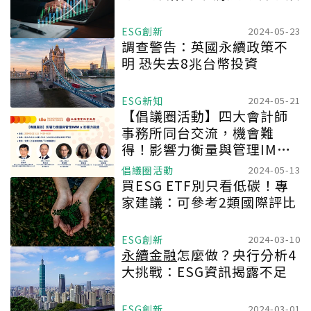
ESG創新
2024-05-23
調查警告：英國永續政策不
明 恐失去8兆台幣投資
ESG新知
2024-05-21
【倡議圈活動】四大會計師
事務所同台交流，機會難
得！影響力衡量與管理IMM x
影響力投資
倡議圈活動
2024-05-13
買ESG ETF別只看低碳！專
家建議：可參考2類國際評比
ESG創新
2024-03-10
永續金融
怎麼做？央行分析4
大挑戰：ESG資訊揭露不足
ESG創新
2024-03-01