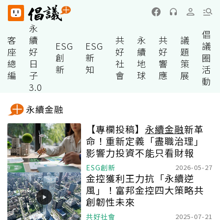
永
倡
客
續
共
永
共
議
ESG
ESG
議
座
好
好
續
好
題
創
新
圈
總
日
社
地
響
策
新
知
活
編
子
會
球
應
展
動
3.0
永續金融
【專欄投稿】
永續金融
新革
命！重新定義「盡職治理」
影響力投資不能只看財報
ESG創新
2026-05-27
金控獲利王力抗「永續逆
風」！富邦金控四大策略共
創韌性未來
共好社會
2025-07-21