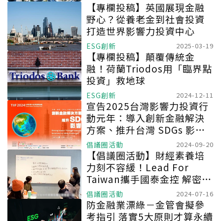
【專欄投稿】英國展現金融
野心？從養老金到社會投資
打造世界影響力投資中心
ESG創新
2025-03-19
【專欄投稿】顛覆傳統金
融！荷蘭Triodos用「臨界點
投資」救地球
ESG創新
2024-12-11
宣告2025台灣影響力投資行
動元年：導入創新金融解決
方案、推升台灣 SDGs 影響
力
倡議圈活動
2024-09-20
【倡議圈活動】財經素養培
力刻不容緩！Lead For
Taiwan攜手國泰金控 解密思
辨時代人才趨勢
倡議圈活動
2024-07-16
防金融業漂綠－金管會擬參
考指引 落實5大原則才算永續