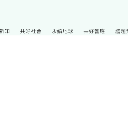
G新知
共好社會
永續地球
共好響應
議題