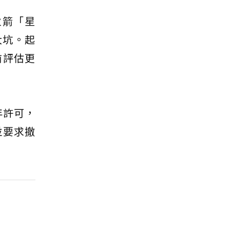
火箭「星
大坑。起
前評估更
年許可，
並要求撤