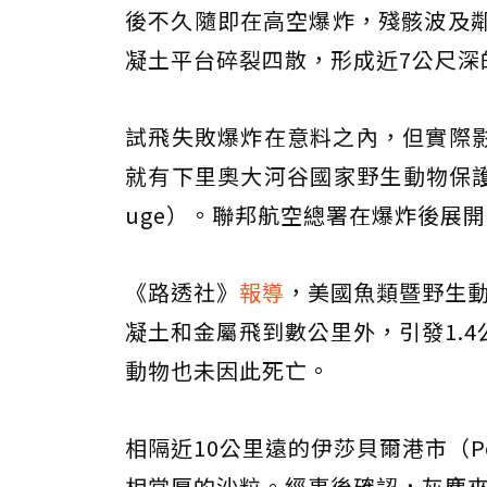
後不久隨即在高空爆炸，殘骸波及鄰
凝土平台碎裂四散，形成近7公尺深
試飛失敗爆炸在意料之內，但實際
就有下里奧大河谷國家野生動物保護區（Lower 
uge）。聯邦航空總署在爆炸後展開
《路透社》
報導
，美國魚類暨野生動
凝土和金屬飛到數公里外，引發1.
動物也未因此死亡。
相隔近10公里遠的伊莎貝爾港市（Po
相當厚的沙粒。經事後確認，灰塵來