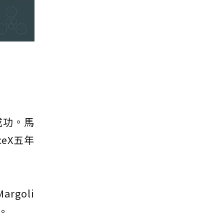
成功。馬
eX五年
argoli
。