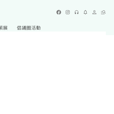
策展
倡議圈活動