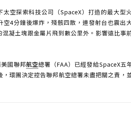
）旗下太空探索科技公司（SpaceX）打造的最大型
，火箭升空4分鐘後爆炸，殘骸四散，連發射台也震出
的混凝土塊跟金屬片飛到數公里外。影響遠比事
而美國聯邦
航空
總署（FAA）已經發給SpaceX五
天後，環團決定控告聯邦航空總署未盡把關之責，