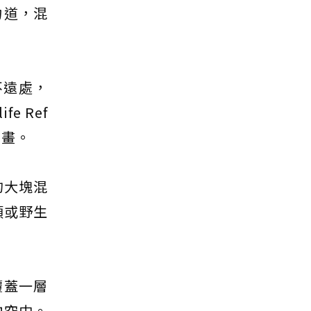
力道，混
不遠處，
fe Ref
計畫。
的大塊混
類或野生
覆蓋一層
向空中。