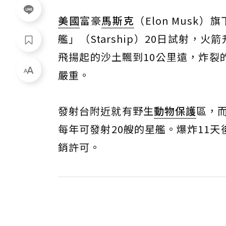
美國
富豪
馬斯克
（Elon Musk
艦」（Starship）20日試射
飛揚起的沙土飄到10公里遠，炸裂
嚴重。
發射台附近就有野生
動物保護
區，
每年可發射20艘的星艦。爆炸11
銷許可。