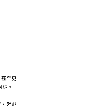
，甚至更
月球。
空。起飛