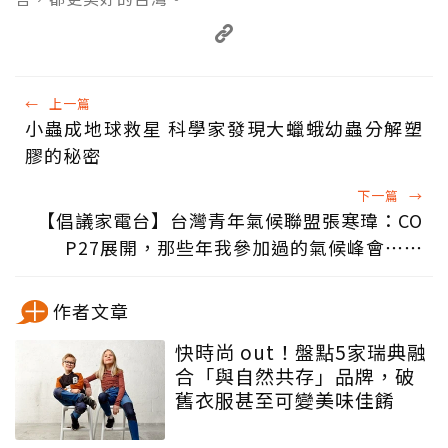
←
上一篇
小蟲成地球救星 科學家發現大蠟蛾幼蟲分解塑
膠的秘密
下一篇
→
【倡議家電台】台灣青年氣候聯盟張寒瑋：CO
P27展開，那些年我參加過的氣候峰會⋯⋯
作者文章
快時尚 out！盤點5家瑞典融
合「與自然共存」品牌，破
舊衣服甚至可變美味佳餚