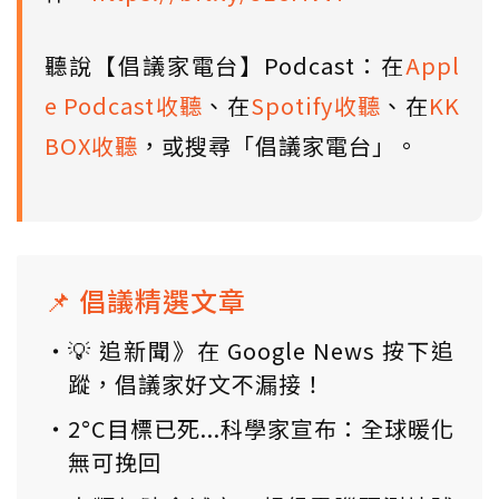
聽說【倡議家電台】Podcast：在
Appl
e Podcast收聽
、在
Spotify收聽
、在
KK
BOX收聽
，或搜尋「倡議家電台」。
📌 倡議精選文章
💡 追新聞》在 Google News 按下追
蹤，倡議家好文不漏接！
2°C目標已死...科學家宣布：全球暖化
無可挽回