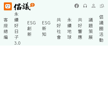
永
倡
客
續
共
永
共
議
ESG
ESG
議
座
好
好
續
好
題
創
新
圈
總
日
社
地
響
策
新
知
活
編
子
會
球
應
展
動
3.0