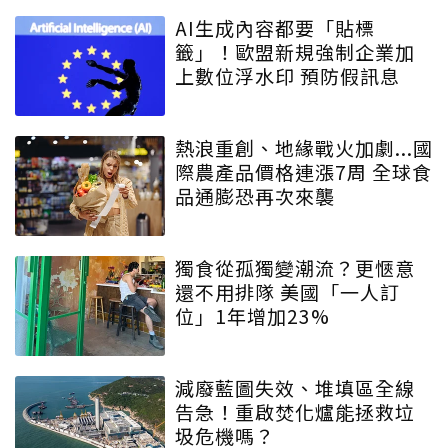
AI生成內容都要「貼標
籤」！歐盟新規強制企業加
上數位浮水印 預防假訊息
熱浪重創、地緣戰火加劇...國
際農產品價格連漲7周 全球食
品通膨恐再次來襲
獨食從孤獨變潮流？更愜意
還不用排隊 美國「一人訂
位」1年增加23%
減廢藍圖失效、堆填區全線
告急！重啟焚化爐能拯救垃
圾危機嗎？