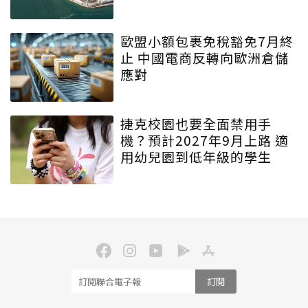
歐盟小額包裹免稅豁免7月終
止 中國電商反轉向歐洲倉儲
應對
捷克校園也要全面禁用手
機？預計2027年9月上路 適
用幼兒園到低年級的學生
訂閱