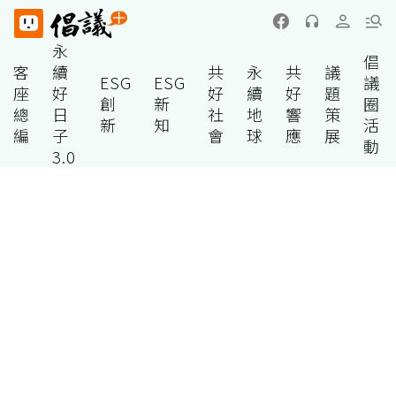
永
倡
客
續
共
永
共
議
ESG
ESG
議
座
好
好
續
好
題
創
新
圈
總
日
社
地
響
策
新
知
活
編
子
會
球
應
展
動
3.0