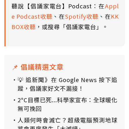
聽說【倡議家電台】Podcast：在
Appl
e Podcast收聽
、在
Spotify收聽
、在
KK
BOX收聽
，或搜尋「倡議家電台」。
📌 倡議精選文章
💡 追新聞》在 Google News 按下追
蹤，倡議家好文不漏接！
2°C目標已死...科學家宣布：全球暖化
無可挽回
人類何時會滅亡？超級電腦預測地球
將會再度發生「大滅絕」