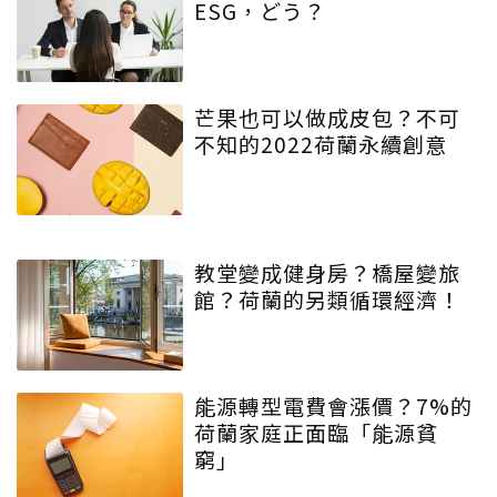
ESG，どう？
芒果也可以做成皮包？不可
不知的2022荷蘭永續創意
教堂變成健身房？橋屋變旅
館？荷蘭的另類循環經濟！
能源轉型電費會漲價？7%的
荷蘭家庭正面臨「能源貧
窮」