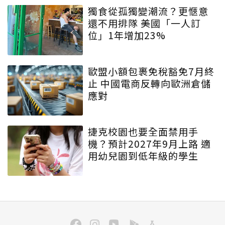
獨食從孤獨變潮流？更愜意
還不用排隊 美國「一人訂
位」1年增加23%
歐盟小額包裹免稅豁免7月終
止 中國電商反轉向歐洲倉儲
應對
捷克校園也要全面禁用手
機？預計2027年9月上路 適
用幼兒園到低年級的學生