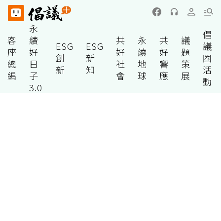
永
倡
客
續
共
永
共
議
ESG
ESG
議
座
好
好
續
好
題
創
新
圈
總
日
社
地
響
策
新
知
活
編
子
會
球
應
展
動
3.0