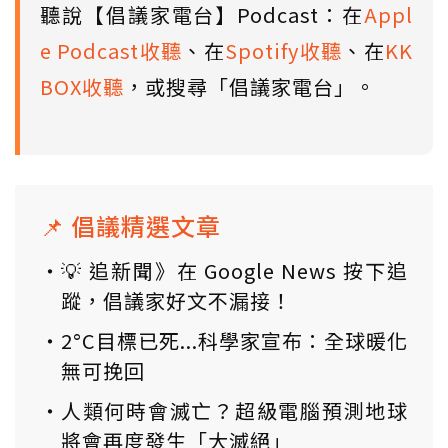
聽說【倡議家電台】Podcast：在
Appl
e Podcast收聽
、在
Spotify收聽
、在
KK
BOX收聽
，或搜尋「倡議家電台」。
📌 倡議精選文章
💡 追新聞》在 Google News 按下追
蹤，倡議家好文不漏接！
2°C目標已死...科學家宣布：全球暖化
無可挽回
人類何時會滅亡？超級電腦預測地球
將會再度發生「大滅絕」