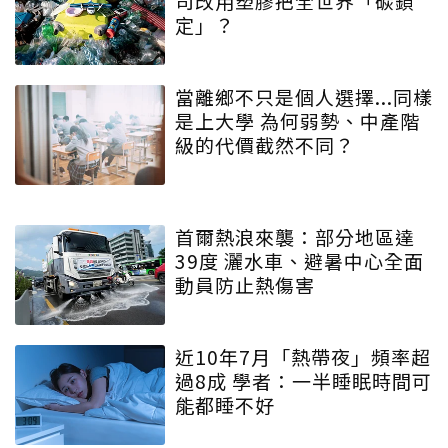
司改用塑膠把全世界「碳鎖
定」？
當離鄉不只是個人選擇...同樣
是上大學 為何弱勢、中產階
級的代價截然不同？
首爾熱浪來襲：部分地區達
39度 灑水車、避暑中心全面
動員防止熱傷害
近10年7月「熱帶夜」頻率超
過8成 學者：一半睡眠時間可
能都睡不好