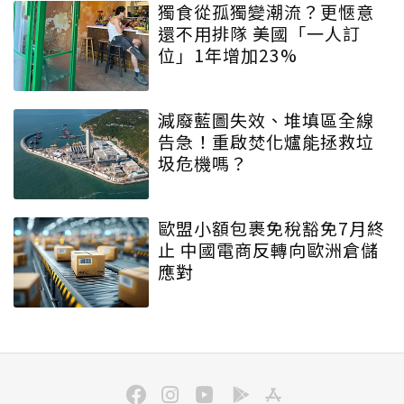
獨食從孤獨變潮流？更愜意
還不用排隊 美國「一人訂
位」1年增加23%
減廢藍圖失效、堆填區全線
告急！重啟焚化爐能拯救垃
圾危機嗎？
歐盟小額包裹免稅豁免7月終
止 中國電商反轉向歐洲倉儲
應對