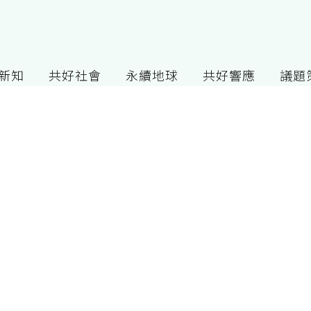
G新知
共好社會
永續地球
共好響應
議題