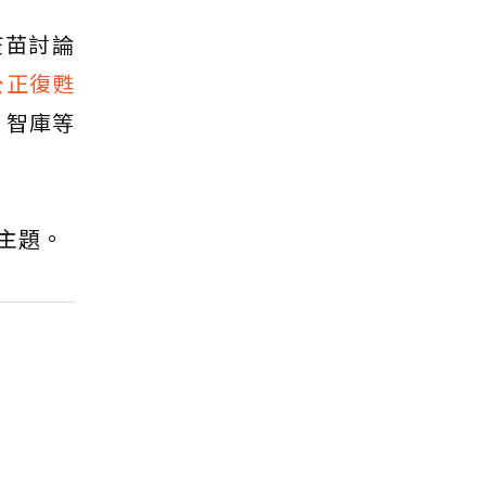
疫苗討論
公正復甦
、智庫等
主題。