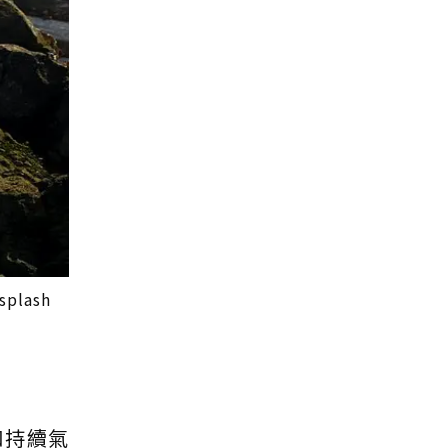
lash
和持續氣