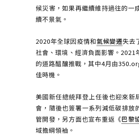
候災害，如果再繼續維持過往的一
續不景氣。
2020年全球因疫情和
氣候變遷
失去
社會、環境、經濟負面影響。202
的道路醞釀推戰，其中4月由350.o
佳時機。
美國新任總統拜登上任後也迎來新局
會，隨後也簽署一系列減低碳排放的
管開發，另方面也宣布重返《
巴黎
域擔綱領袖。