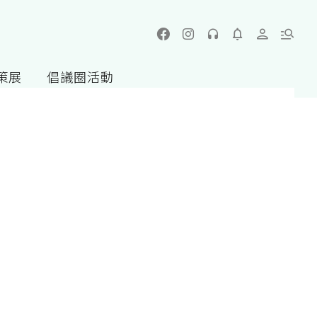
策展
倡議圈活動