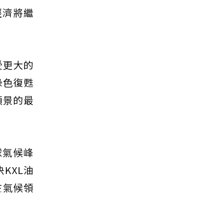
經濟將繼
受更大的
綠色復甦
願景的最
球氣候峰
KXL油
在氣候領