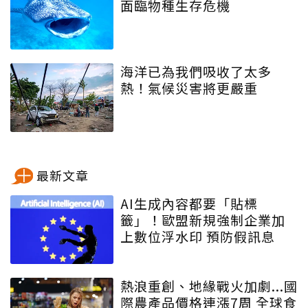
面臨物種生存危機
海洋已為我們吸收了太多
熱！氣候災害將更嚴重
最新文章
AI生成內容都要「貼標
籤」！歐盟新規強制企業加
上數位浮水印 預防假訊息
熱浪重創、地緣戰火加劇...國
際農產品價格連漲7周 全球食