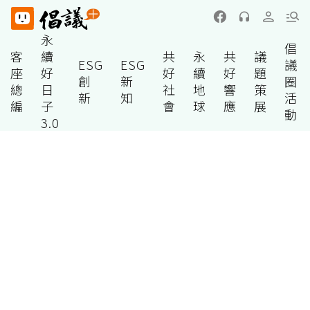
永
倡
客
續
共
永
共
議
ESG
ESG
議
座
好
好
續
好
題
創
新
圈
總
日
社
地
響
策
新
知
活
編
子
會
球
應
展
動
3.0