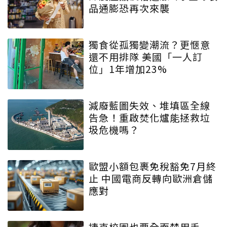
品通膨恐再次來襲
獨食從孤獨變潮流？更愜意
還不用排隊 美國「一人訂
位」1年增加23%
減廢藍圖失效、堆填區全線
告急！重啟焚化爐能拯救垃
圾危機嗎？
歐盟小額包裹免稅豁免7月終
止 中國電商反轉向歐洲倉儲
應對
捷克校園也要全面禁用手