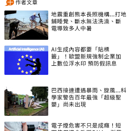
作者文章
地震重創熊本長照機構...打地
鋪睡覺、斷水無法洗澡、斷
電導致多人中暑
AI生成內容都要「貼標
籤」！歐盟新規強制企業加
上數位浮水印 預防假訊息
巴西接連遭遇暴雨、旋風...科
學家警告百年最強「超級聖
嬰」尚未出現
電子煙危害不只是成癮！短