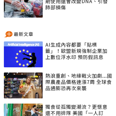
期使用還會改變DNA、引發
肺部損傷
最新文章
AI生成內容都要「貼標
籤」！歐盟新規強制企業加
上數位浮水印 預防假訊息
熱浪重創、地緣戰火加劇...國
際農產品價格連漲7周 全球食
品通膨恐再次來襲
獨食從孤獨變潮流？更愜意
還不用排隊 美國「一人訂