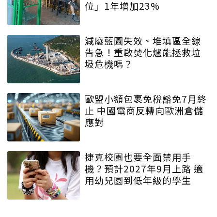
位」1年增加23%
減廢藍圖失效、堆填區全線
告急！重啟焚化爐能拯救垃
圾危機嗎？
歐盟小額包裹免稅豁免7月終
止 中國電商反轉向歐洲倉儲
應對
捷克校園也要全面禁用手
機？預計2027年9月上路 適
用幼兒園到低年級的學生