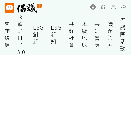
永
倡
客
續
共
永
共
議
ESG
ESG
議
座
好
好
續
好
題
創
新
圈
總
日
社
地
響
策
新
知
活
編
子
會
球
應
展
動
3.0