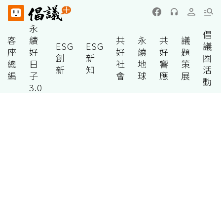
永
倡
客
續
共
永
共
議
ESG
ESG
議
座
好
好
續
好
題
創
新
圈
總
日
社
地
響
策
新
知
活
編
子
會
球
應
展
動
3.0