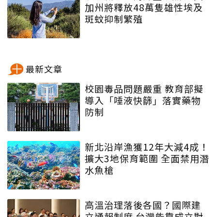
加州將釋放48萬隻雄性埃及
斑蚊抑制繁殖
最新文章
校園毒品問題嚴重 教育部擬
導入「唾液快篩」落實藥物
防制
新北沿岸漁獲12年大減4成！
擴大3地保育範圍 全面禁用潛
水魚槍
高溫治理落後各國？國際建
立通報制度 台灣能靠成立對