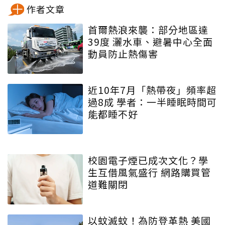
作者文章
首爾熱浪來襲：部分地區達
39度 灑水車、避暑中心全面
動員防止熱傷害
近10年7月「熱帶夜」頻率超
過8成 學者：一半睡眠時間可
能都睡不好
校園電子煙已成次文化？學
生互借風氣盛行 網路購買管
道難關閉
以蚊滅蚊！為防登革熱 美國