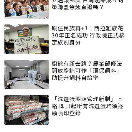
策聯盟急起直追嗎？
原住民族再+1！西拉雅族花
30年正名成功 行政院正式核
定族別身分
廚餘有新去路？農業部修法
開放廚餘可作「環保飼料」
助提升飼料自給率
「洗選蛋溯源管理新制」上
路 即日起所有洗選蛋均須逐
顆噴印登錄