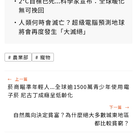
2°C目標已死...科學家宣布：全球暖化
無可挽回
人類何時會滅亡？超級電腦預測地球
將會再度發生「大滅絕」
農業部
寵物
←
上一篇
菸商瞄準年輕人...全球逾1500萬青少年使用電
子菸 尼古丁成癮呈低齡化
下一篇
→
自然風向決定貧富？為什麼絕大多數城東地區
都比較貧窮？