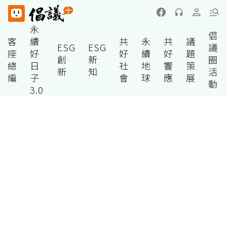
永
倡
客
續
共
永
共
議
ESG
ESG
議
座
好
好
續
好
題
創
新
圈
總
日
社
地
響
策
新
知
活
編
子
會
球
應
展
動
3.0