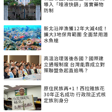
導入「唾液快篩」落實藥物
防制
新北沿岸漁獲12年大減4成！
擴大3地保育範圍 全面禁用潛
水魚槍
高溫治理落後各國？國際建
立通報制度 台灣能靠成立對
策聯盟急起直追嗎？
原住民族再+1！西拉雅族花
30年正名成功 行政院正式核
定族別身分