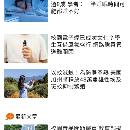
過8成 學者：一半睡眠時間可
能都睡不好
校園電子煙已成次文化？學
生互借風氣盛行 網路購買管
道難關閉
以蚊滅蚊！為防登革熱 美國
加州將釋放48萬隻雄性埃及
斑蚊抑制繁殖
最新文章
校園毒品問題嚴重 教育部擬