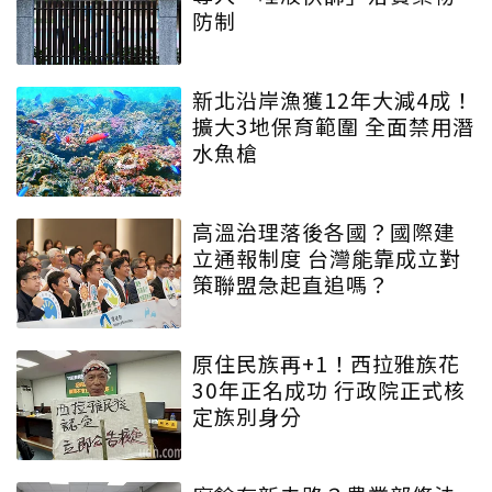
防制
新北沿岸漁獲12年大減4成！
擴大3地保育範圍 全面禁用潛
水魚槍
高溫治理落後各國？國際建
立通報制度 台灣能靠成立對
策聯盟急起直追嗎？
原住民族再+1！西拉雅族花
30年正名成功 行政院正式核
定族別身分