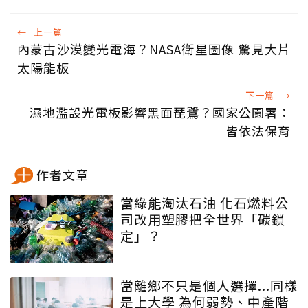
←
上一篇
內蒙古沙漠變光電海？NASA衛星圖像 驚見大片
太陽能板
下一篇
→
濕地濫設光電板影響黑面琵鷺？國家公園署：
皆依法保育
作者文章
當綠能淘汰石油 化石燃料公
司改用塑膠把全世界「碳鎖
定」？
當離鄉不只是個人選擇...同樣
是上大學 為何弱勢、中產階