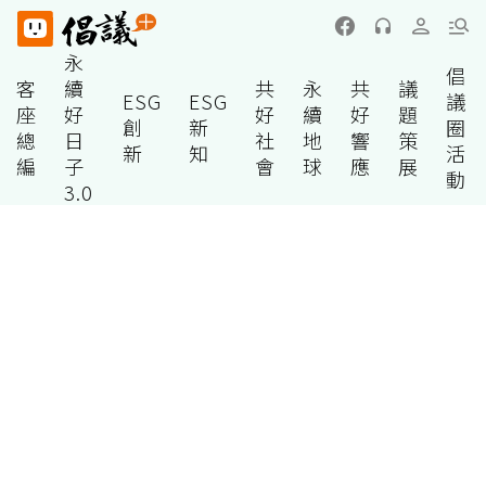
永
倡
客
續
共
永
共
議
ESG
ESG
議
座
好
好
續
好
題
創
新
圈
總
日
社
地
響
策
新
知
活
編
子
會
球
應
展
動
3.0