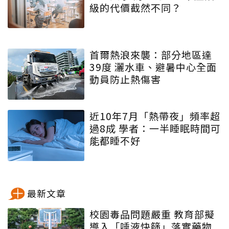
級的代價截然不同？
首爾熱浪來襲：部分地區達
39度 灑水車、避暑中心全面
動員防止熱傷害
近10年7月「熱帶夜」頻率超
過8成 學者：一半睡眠時間可
能都睡不好
最新文章
校園毒品問題嚴重 教育部擬
導入「唾液快篩」落實藥物