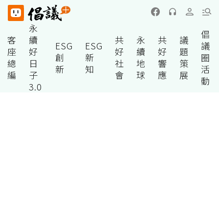
永
倡
客
續
共
永
共
議
ESG
ESG
議
座
好
好
續
好
題
創
新
圈
總
日
社
地
響
策
新
知
活
編
子
會
球
應
展
動
3.0