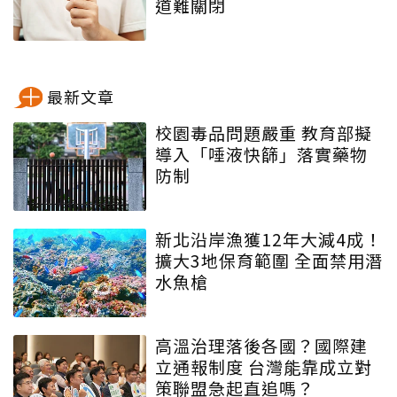
道難關閉
最新文章
校園毒品問題嚴重 教育部擬
導入「唾液快篩」落實藥物
防制
新北沿岸漁獲12年大減4成！
擴大3地保育範圍 全面禁用潛
水魚槍
高溫治理落後各國？國際建
立通報制度 台灣能靠成立對
策聯盟急起直追嗎？