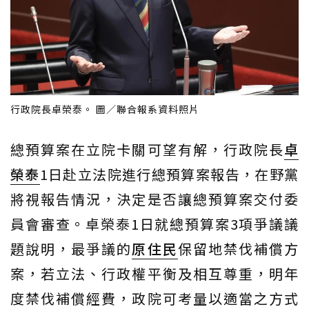
行政院長卓榮泰。 圖／聯合報系資料照片
總預算案在立院卡關可望有解，行政院長
卓
榮泰
1日赴立法院進行總預算案報告，在野黨
將視報告情況，決定是否讓總預算案交付委
員會審查。卓榮泰1日就總預算案3項爭議議
題說明，最爭議的
原住民
保留地禁伐補償方
案，若立法、行政權平衡及相互尊重，明年
度禁伐補償經費，政院可考量以適當之方式