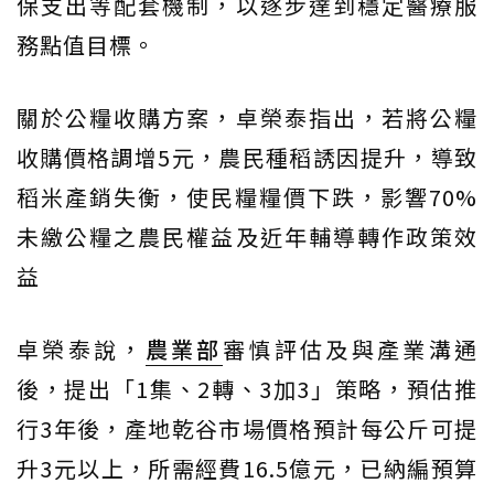
保支出等配套機制，以逐步達到穩定醫療服
務點值目標。
關於公糧收購方案，卓榮泰指出，若將公糧
收購價格調增5元，農民種稻誘因提升，導致
稻米產銷失衡，使民糧糧價下跌，影響70%
未繳公糧之農民權益及近年輔導轉作政策效
益
卓榮泰說，
農業部
審慎評估及與產業溝通
後，提出「1集、2轉、3加3」策略，預估推
行3年後，產地乾谷市場價格預計每公斤可提
升3元以上，所需經費16.5億元，已納編預算