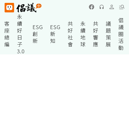
永
倡
客
續
共
永
共
議
ESG
ESG
議
座
好
好
續
好
題
創
新
圈
總
日
社
地
響
策
新
知
活
編
子
會
球
應
展
動
3.0