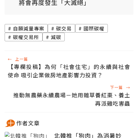
將會再度發生「大滅絕」
自願減量專案
碳交易
國際碳權
碳權交易所
減碳
←
上一篇
【專欄投稿】為何「社會住宅」的永續與社會
使命 吸引企業做房地產影響力投資？
下一篇
→
推動無農藥永續農場－她用雜草養紅棗、養土
再派雞吃害蟲
作者文章
北韓推「狗肉」為消暑妙