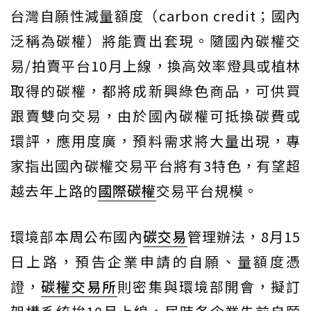
台灣自願性減量額度（carbon credit；國內
泛稱為碳權）將能賣出套現。隨國內碳權交
易/拍賣平台10月上線，換高效率燈具或植林
取得的碳權，都將成新興綠色商品，可供買
跟賣雙向交易，由於國內碳權可抵換碳費或
環評，應用度廣，預料需求將大量出現，專
家指出國內碳權交易平台將有3特色，有望超
越去年上路的
國際碳權
交易平台規模。
環境部本周公布國內
碳交易
管理辦法，8月15
日上路，預告企業申請的自願、量額度憑
證，
碳權交易所
則密集與環境部開會，擬訂