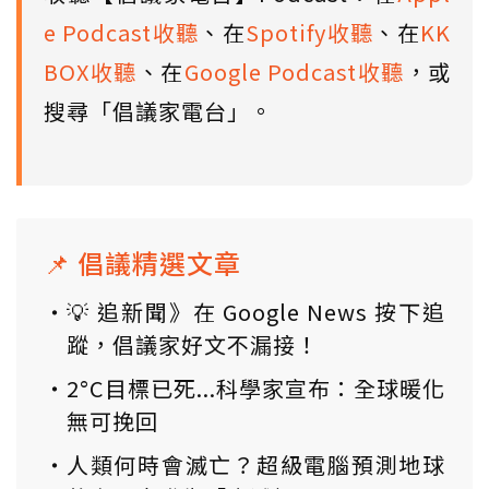
e Podcast收聽
、在
Spotify收聽
、在
KK
BOX收聽
、在
Google Podcast收聽
，或
搜尋「倡議家電台」。
📌 倡議精選文章
💡 追新聞》在 Google News 按下追
蹤，倡議家好文不漏接！
2°C目標已死...科學家宣布：全球暖化
無可挽回
人類何時會滅亡？超級電腦預測地球