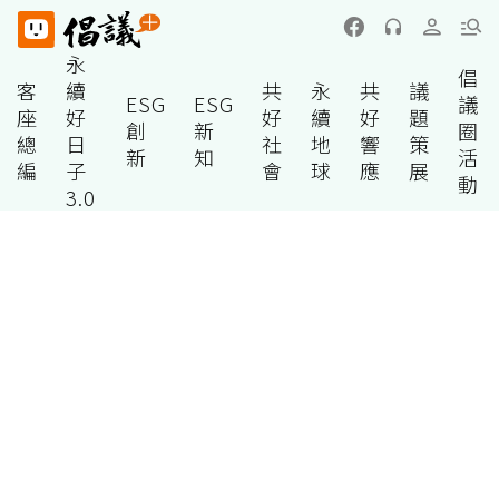
永
倡
客
續
共
永
共
議
ESG
ESG
議
座
好
好
續
好
題
創
新
圈
總
日
社
地
響
策
新
知
活
編
子
會
球
應
展
動
3.0