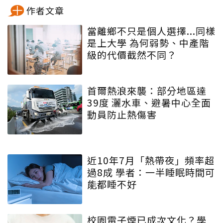
作者文章
當離鄉不只是個人選擇...同樣
是上大學 為何弱勢、中產階
級的代價截然不同？
首爾熱浪來襲：部分地區達
39度 灑水車、避暑中心全面
動員防止熱傷害
近10年7月「熱帶夜」頻率超
過8成 學者：一半睡眠時間可
能都睡不好
校園電子煙已成次文化？學