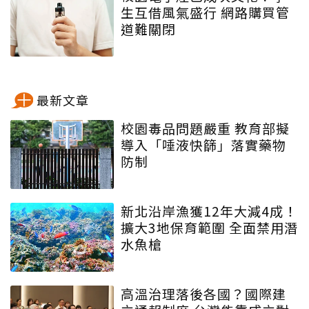
生互借風氣盛行 網路購買管
道難關閉
最新文章
校園毒品問題嚴重 教育部擬
導入「唾液快篩」落實藥物
防制
新北沿岸漁獲12年大減4成！
擴大3地保育範圍 全面禁用潛
水魚槍
高溫治理落後各國？國際建