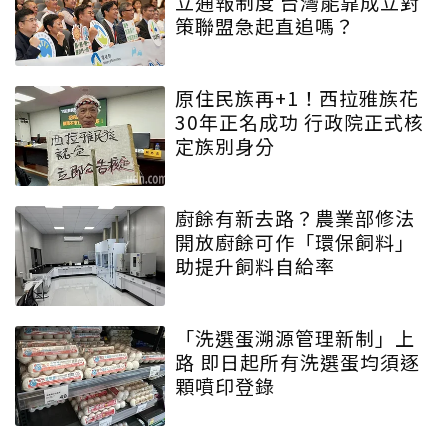
立通報制度 台灣能靠成立對
策聯盟急起直追嗎？
原住民族再+1！西拉雅族花
30年正名成功 行政院正式核
定族別身分
廚餘有新去路？農業部修法
開放廚餘可作「環保飼料」
助提升飼料自給率
「洗選蛋溯源管理新制」上
路 即日起所有洗選蛋均須逐
顆噴印登錄