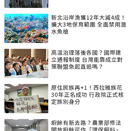
新北沿岸漁獲12年大減4成！
擴大3地保育範圍 全面禁用潛
水魚槍
高溫治理落後各國？國際建
立通報制度 台灣能靠成立對
策聯盟急起直追嗎？
原住民族再+1！西拉雅族花
30年正名成功 行政院正式核
定族別身分
廚餘有新去路？農業部修法
開放廚餘可作「環保飼料」