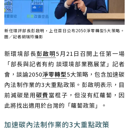
新任環評部長彭啟明，上任首日公布2050淨零轉型5大策略。
圖／記者胡瑞玲攝影
新環境部長
彭啟明
5月21日召開上任第一場
「部長與記者有約 談環境部業務展望」記者
會，談論2050
淨零轉型
5大策略，包含加速碳
內法制作業的3大重點政策。彭啟明表示，目
前減碳是用
碳費
當棍子，但沒有紅蘿蔔，因
此將找出適用於台灣的「蘿蔔政策」。
加速碳內法制作業的3大重點政策