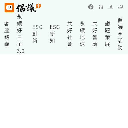
永
倡
客
續
共
永
共
議
ESG
ESG
議
座
好
好
續
好
題
創
新
圈
總
日
社
地
響
策
新
知
活
編
子
會
球
應
展
動
3.0