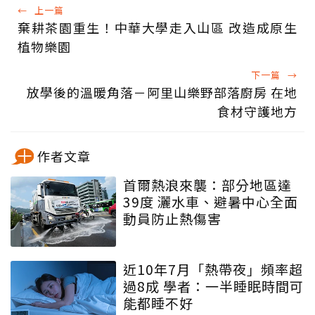
←
上一篇
棄耕茶園重生！中華大學走入山區 改造成原生
植物樂園
下一篇
→
放學後的溫暖角落－阿里山樂野部落廚房 在地
食材守護地方
作者文章
首爾熱浪來襲：部分地區達
39度 灑水車、避暑中心全面
動員防止熱傷害
近10年7月「熱帶夜」頻率超
過8成 學者：一半睡眠時間可
能都睡不好